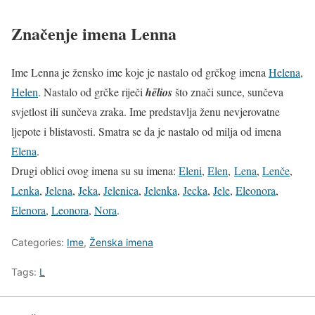
Značenje imena Lenna
Ime Lenna je žensko ime koje je nastalo od grčkog imena
Helena
,
Helen
. Nastalo od grčke riječi
hēlios
što znači sunce, sunčeva
svjetlost ili sunčeva zraka. Ime predstavlja ženu nevjerovatne
ljepote i blistavosti. Smatra se da je nastalo od milja od imena
Elena
.
Drugi oblici ovog imena su su imena:
Eleni
,
Elen
,
Lena
,
Lenče
,
Lenka
,
Jelena
,
Jeka
,
Jelenica
,
Jelenka
,
Jecka
,
Jele
,
Eleonora
,
Elenora
,
Leonora
,
Nora
.
Categories:
Ime
,
Ženska imena
Tags:
L