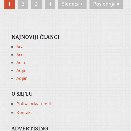
Sledeća
Poslednja
1
2
3
4
NAJNOVIJI ČLANCI
Aca
Aco
Adin
Adja
Adjan
O SAJTU
Polisa privatnosti
Kontakt
ADVERTISING