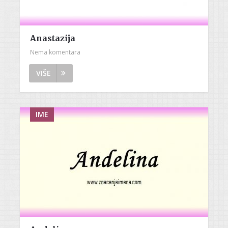
Anastazija
Nema komentara
VIŠE
IME