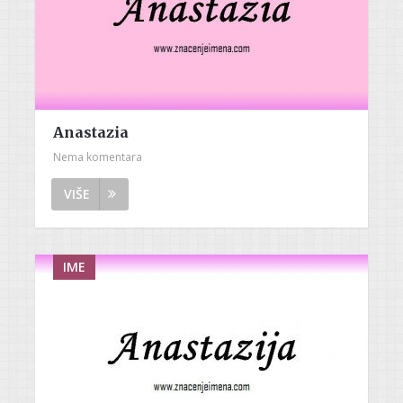
Anastazia
Nema komentara
VIŠE
IME