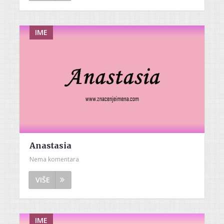
IME
Anastasia
Nema komentara
VIŠE
IME