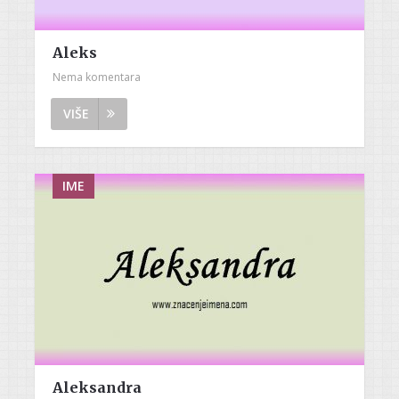
Aleks
Nema komentara
VIŠE
IME
Aleksandra