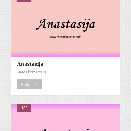
Anastasija
Nema komentara
VIŠE
IME