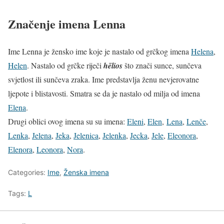
Značenje imena Lenna
Ime Lenna je žensko ime koje je nastalo od grčkog imena
Helena
,
Helen
. Nastalo od grčke riječi
hēlios
što znači sunce, sunčeva
svjetlost ili sunčeva zraka. Ime predstavlja ženu nevjerovatne
ljepote i blistavosti. Smatra se da je nastalo od milja od imena
Elena
.
Drugi oblici ovog imena su su imena:
Eleni
,
Elen
,
Lena
,
Lenče
,
Lenka
,
Jelena
,
Jeka
,
Jelenica
,
Jelenka
,
Jecka
,
Jele
,
Eleonora
,
Elenora
,
Leonora
,
Nora
.
Categories:
Ime
,
Ženska imena
Tags:
L