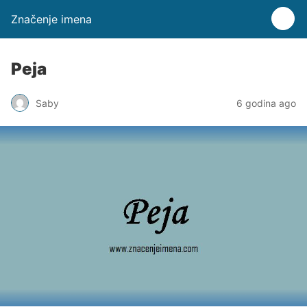
Značenje imena
Peja
Saby
6 godina ago