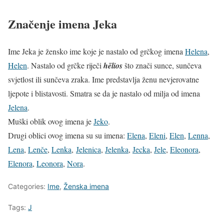
Značenje imena Jeka
Ime Jeka je žensko ime koje je nastalo od grčkog imena
Helena
,
Helen
. Nastalo od grčke riječi
hēlios
što znači sunce, sunčeva
svjetlost ili sunčeva zraka. Ime predstavlja ženu nevjerovatne
ljepote i blistavosti. Smatra se da je nastalo od milja od imena
Jelena
.
Muški oblik ovog imena je
Jeko
.
Drugi oblici ovog imena su su imena:
Elena
,
Eleni
,
Elen
,
Lenna
,
Lena
,
Lenče
,
Lenka
,
Jelenica
,
Jelenka
,
Jecka
,
Jele
,
Eleonora
,
Elenora
,
Leonora
,
Nora
.
Categories:
Ime
,
Ženska imena
Tags:
J