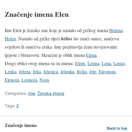
Značenje imena Elen
Ime Elen je žensko ime koje je nastalo od grčkog imena
Helena
,
Helen
. Nastalo od grčke riječi
hēlios
što znači sunce, sunčeva
svjetlost ili sunčeva zraka. Ime predstavlja ženu nevjerovatne
ljepote i blistavosti. Skraćeni je oblik imena
Elena
.
Drugi oblici ovog imena su su imena:
Eleni
,
Lenna
,
Lena
,
Lenče
,
Lenka
,
Jelena
,
Jeka
,
Jelenica
,
Jelenka
,
Jecka
,
Jele
,
Eleonora
,
Elenora
,
Leonora
,
Nora
.
Categories:
Ime
,
Ženska imena
Tags:
E
Značenje imena
Back to top