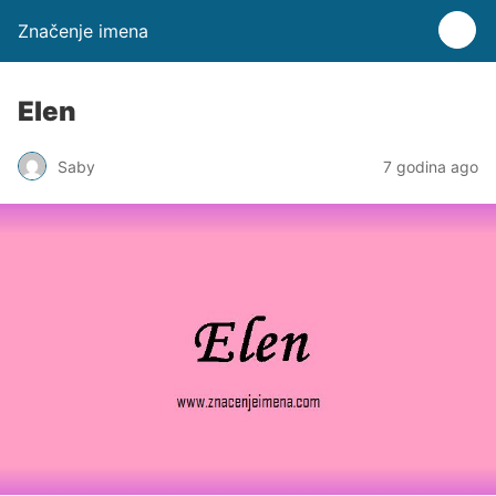
Značenje imena
Elen
Saby
7 godina ago