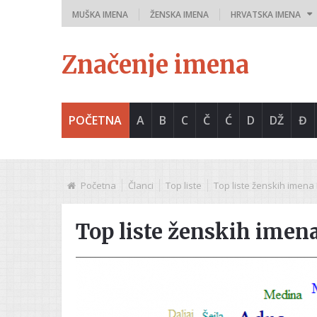
MUŠKA IMENA
ŽENSKA IMENA
HRVATSKA IMENA
Značenje imena
POČETNA
A
B
C
Č
Ć
D
DŽ
Đ
Početna
Članci
Top liste
Top liste ženskih imena
Top liste ženskih imen