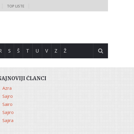
TOP LISTE
R
S
Š
T
U
V
Z
Ž
NAJNOVIJI ČLANCI
Azra
Sajro
Sairo
Sajiro
Sajira