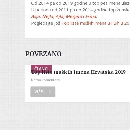
Od 2014 pa do 2019 godine u top pet imena ulazi
U periodu od 2011 pa do 2014 godine top ženska 
Asja
,
Nejla
,
Ajla
,
Merjem
i
Esma
.
Pogledajte još
Top liste muških imena u FBih u 20
POVEZANO
ČLANCI
Top liste muških imena Hrvatska 2019
Nema komentara
VIŠE