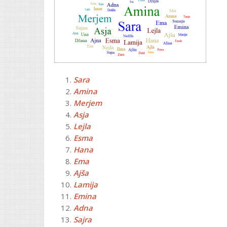
Sara
Amina
Merjem
Asja
Lejla
Esma
Hana
Ema
Ajša
Lamija
Emina
Adna
Sajra