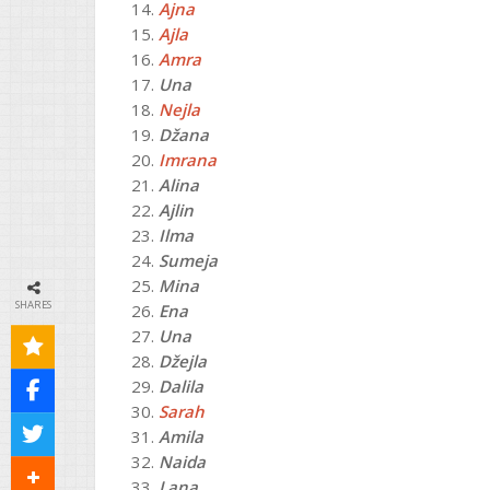
Ajna
Ajla
Amra
Una
Nejla
Džana
Imrana
Alina
Ajlin
Ilma
Sumeja
Mina
SHARES
Ena
Una
Džejla
Dalila
Sarah
Amila
Naida
Lana