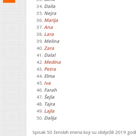
Daila
Nejra
Marija
Ana
Lara
Melina
Zara
Dalal
Medina
Petra
Elma
Iva
Farah
Šejla
Tajra
Lajla
Dalija
Spisak 50 ženskih imena koji su obilježili 2019 go