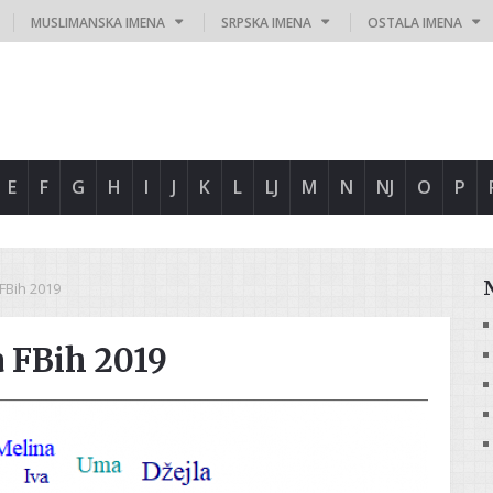
MUSLIMANSKA IMENA
SRPSKA IMENA
OSTALA IMENA
E
F
G
H
I
J
K
L
LJ
M
N
NJ
O
P
 FBih 2019
a FBih 2019