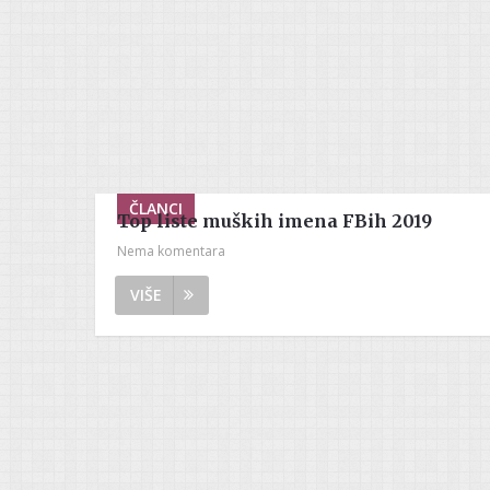
ČLANCI
Top liste muških imena FBih 2019
Nema komentara
VIŠE