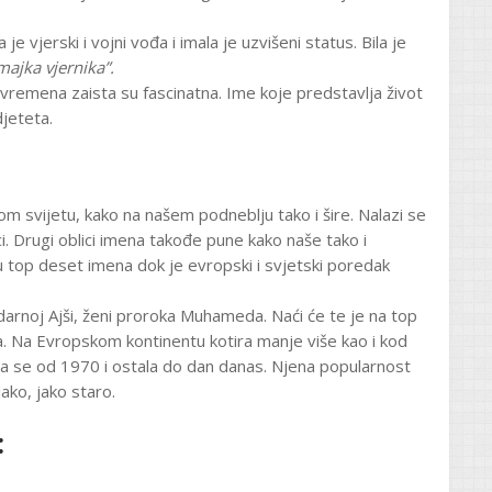
je vjerski i vojni vođa i imala je uzvišeni status. Bila je
majka vjernika”.
 vremena zaista su fascinatna. Ime koje predstavlja život
djeteta.
 svijetu, kako na našem podneblju tako i šire. Nalazi se
ci. Drugi oblici imena takođe pune kako naše tako i
 u top deset imena dok je evropski i svjetski poredak
arnoj Ajši, ženi proroka Muhameda. Naći će te je na top
na. Na Evropskom kontinentu kotira manje više kao i kod
ila se od 1970 i ostala do dan danas. Njena popularnost
ako, jako staro.
: