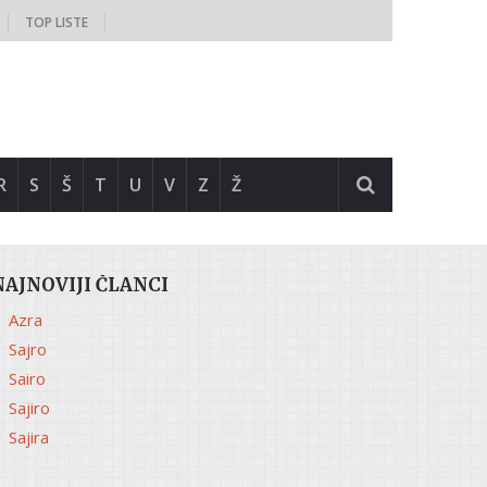
TOP LISTE
R
S
Š
T
U
V
Z
Ž
NAJNOVIJI ČLANCI
Azra
Sajro
Sairo
Sajiro
Sajira