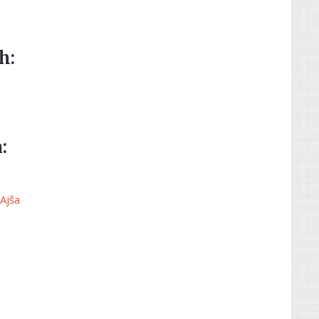
h:
:
 Ajša