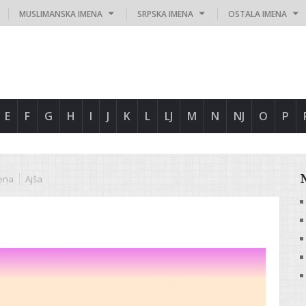
MUSLIMANSKA IMENA
SRPSKA IMENA
OSTALA IMENA
E
F
G
H
I
J
K
L
LJ
M
N
NJ
O
P
ena
Ajša