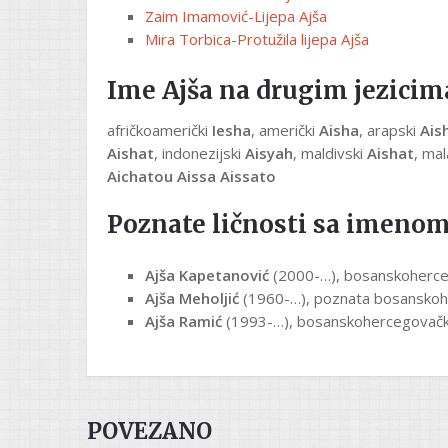
Zaim Imamović-Lijepa Ajša
Mira Torbica-Protužila lijepa Ajša
Ime Ajša na drugim jezicim
afričkoamerički
Iesha
, američki
Aisha
, arapski
Ais
Aishat
, indonezijski
Aisyah
, maldivski
Aishat
, mal
Aichatou Aissa Aissato
Poznate ličnosti sa imenom
Ajša Kapetanović
(2000-…), bosanskoherce
Ajša Meholjić
(1960-…), poznata bosanskoh
Ajša Ramić
(1993-…), bosanskohercegovačk
POVEZANO