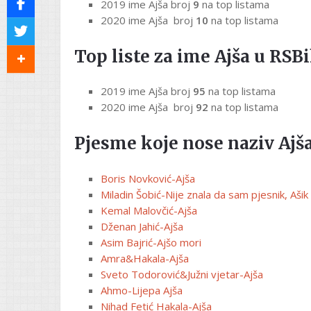
2019 ime Ajša broj
9
na top listama
2020 ime Ajša broj
10
na top listama
Top liste za ime Ajša u RSBi
2019 ime Ajša broj
95
na top listama
2020 ime Ajša broj
92
na top listama
Pjesme koje nose naziv Ajša
Boris Novković-Ajša
Miladin Šobić-Nije znala da sam pjesnik, Ašik
Kemal Malovčić-Ajša
Dženan Jahić-Ajša
Asim Bajrić-Ajšo mori
Amra&Hakala-Ajša
Sveto Todorović&Južni vjetar-Ajša
Ahmo-Lijepa Ajša
Nihad Fetić Hakala-Ajša