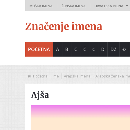
MUŠKA IMENA
ŽENSKA IMENA
HRVATSKA IMENA
Značenje imena
POČETNA
A
B
C
Č
Ć
D
DŽ
Đ
Početna
Ime
Arapska imena
Arapska ženska im
Ajša