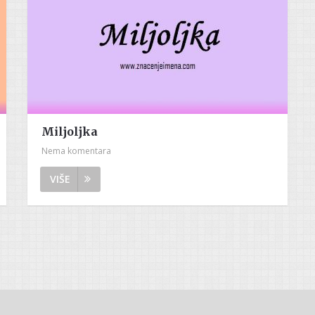
Miljoljka
Nema komentara
VIŠE