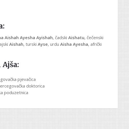
a:
ha Aishah Ayesha Ayishah
, čadski
Aishatu
, čečenski
ajski
Aishah
, turski
Ayse
, urdu
Aisha Ayesha
, afrički
 Ajša:
govačka pjevačica
ercegovačka doktorica
a poduzetnica