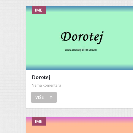
IME
Dorotej
Nema komentara
VIŠE
IME