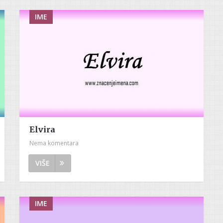
IME
Elvira
Nema komentara
VIŠE
IME