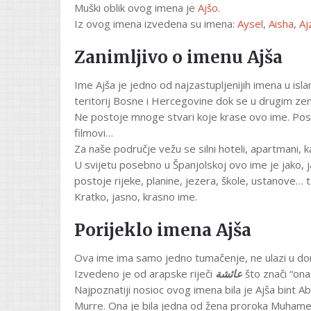
Muški oblik ovog imena je
Ajšo
.
Iz ovog imena izvedena su imena:
Aysel
,
Aisha
,
Aj
Zanimljivo o imenu Ajša
Ime Ajša je jedno od najzastupljenijih imena u is
teritorij Bosne i Hercegovine dok se u drugim zem
Ne postoje mnoge stvari koje krase ovo ime. Posto
filmovi…
Za naše područje vežu se silni hoteli, apartmani, k
U svijetu posebno u Španjolskoj ovo ime je jako, 
postoje rijeke, planine, jezera, škole, ustanove… 
Kratko, jasno, krasno ime.
Porijeklo imena Ajša
Ova ime ima samo jedno tumačenje, ne ulazi u dom
Izvedeno je od arapske riječi
عائشة
što znači “ona 
Najpoznatiji nosioc ovog imena bila je Ajša bint Ab
Murre. Ona je bila jedna od žena proroka Muhamed