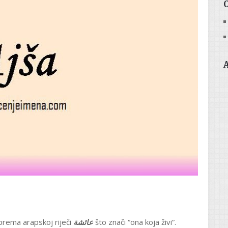
 prema arapskoj riječi
عائشة
što znači “ona koja živi”.