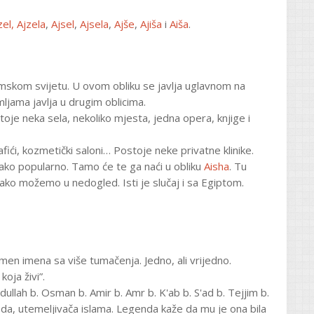
zel,
Ajzela
,
Ajsel
,
Ajsela
,
Ajše
,
Ajiša
i
Aiša
.
lamskom svijetu. U ovom obliku se javlja uglavnom na
ljama javlja u drugim oblicima.
je neka sela, nekoliko mjesta, jedna opera, knjige i
afići, kozmetički saloni… Postoje neke privatne klinike.
jako popularno. Tamo će te ga naći u obliku
Aisha
. Tu
tako možemo u nedogled. Isti je slučaj i sa Egiptom.
en imena sa više tumačenja. Jedno, ali vrijedno.
koja živi”.
dullah b. Osman b. Amir b. Amr b. K'ab b. S'ad b. Tejjim b.
a, utemeljivača islama. Legenda kaže da mu je ona bila