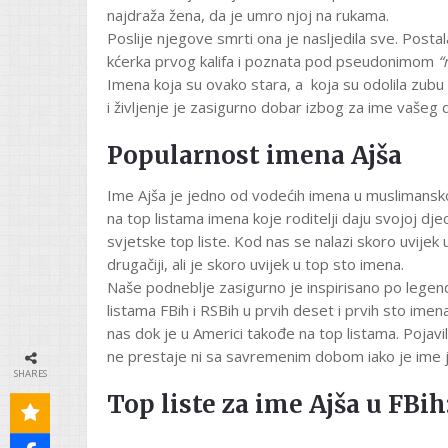
najdraža žena, da je umro njoj na rukama.
Poslije njegove smrti ona je nasljedila sve. Postala 
kćerka prvog kalifa i poznata pod pseudonimom
“
Imena koja su ovako stara, a koja su odolila zubu
i življenje je zasigurno dobar izbog za ime vašeg 
Popularnost imena Ajša
Ime Ajša je jedno od vodećih imena u muslimanskom
na top listama imena koje roditelji daju svojoj dje
svjetske top liste. Kod nas se nalazi skoro uvijek
drugačiji, ali je skoro uvijek u top sto imena.
Naše podneblje zasigurno je inspirisano po legend
listama FBih i RSBih u prvih deset i prvih sto ime
nas dok je u Americi takođe na top listama. Pojav
ne prestaje ni sa savremenim dobom iako je ime j
SHARES
Top liste za ime Ajša u FBih