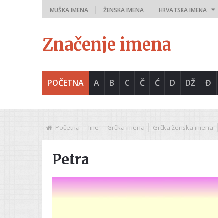
MUŠKA IMENA
ŽENSKA IMENA
HRVATSKA IMENA
Značenje imena
POČETNA
A
B
C
Č
Ć
D
DŽ
Đ
Početna
Ime
Grčka imena
Grčka ženska imena
Petra