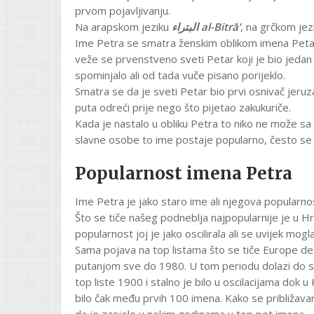
prvom pojavljivanju.
Na arapskom jeziku
البتراء al-Bitrā’
, na grčkom je
Ime Petra se smatra ženskim oblikom imena Petar,
veže se prvenstveno sveti Petar koji je bio jedan 
spominjalo ali od tada vuče pisano porijeklo.
Smatra se da je sveti Petar bio prvi osnivač jeruz
puta odreći prije nego što pijetao zakukuriče.
Kada je nastalo u obliku Petra to niko ne može sa
slavne osobe to ime postaje popularno, često se d
Popularnost imena Petra
Ime Petra je jako staro ime ali njegova popular
Što se tiče našeg podneblja najpopularnije je u Hrv
popularnost joj je jako oscilirala ali se uvijek mo
Sama pojava na top listama što se tiče Europe d
putanjom sve do 1980. U tom periodu dolazi do st
top liste 1900 i stalno je bilo u oscilacijama dok u
bilo čak među prvih 100 imena. Kako se približ
da je zasjelo u nekim godinama u top pet imena.