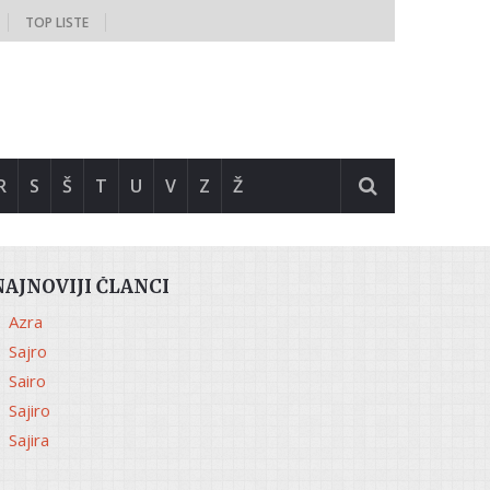
TOP LISTE
R
S
Š
T
U
V
Z
Ž
NAJNOVIJI ČLANCI
Azra
Sajro
Sairo
Sajiro
Sajira