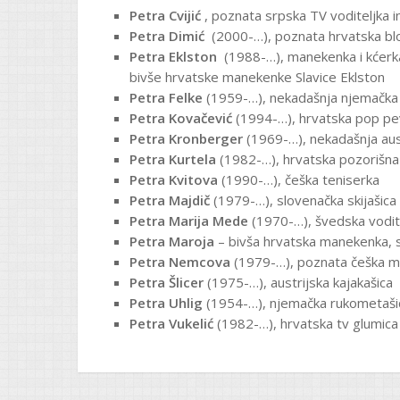
Petra Cvijić
, poznata srpska TV voditeljka 
Petra Dimić
(2000-…), poznata hrvatska blo
Petra Eklston
(1988-…), manekenka i kćerka 
bivše hrvatske manekenke Slavice Eklston
Petra Felke
(1959-…), nekadašnja njemačka a
Petra Kovačević
(1994-…), hrvatska pop pe
Petra Kronberger
(1969-…), nekadašnja austr
Petra Kurtela
(1982-…), hrvatska pozorišna 
Petra Kvitova
(1990-…), češka teniserka
Petra Majdič
(1979-…), slovenačka skijašica
Petra Marija Mede
(1970-…), švedska vodite
Petra Maroja
– bivša hrvatska manekenka, 
Petra Nemcova
(1979-…), poznata češka m
Petra Šlicer
(1975-…), austrijska kajakašica
Petra Uhlig
(1954-…), njemačka rukometaši
Petra Vukelić
(1982-…), hrvatska tv glumica