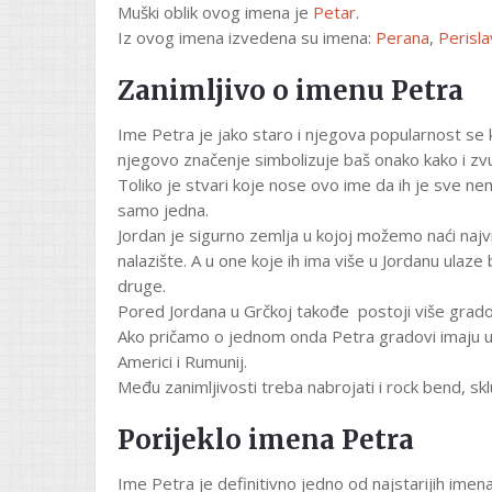
Muški oblik ovog imena je
Petar
.
Iz ovog imena izvedena su imena:
Perana
,
Perisla
Zanimljivo o imenu Petra
Ime Petra je jako staro i njegova popularnost se 
njegovo značenje simbolizuje baš onako kako i zvuč
Toliko je stvari koje nose ovo ime da ih je sve n
samo jedna.
Jordan je sigurno zemlja u kojoj možemo naći najvi
nalazište. A u one koje ih ima više u Jordanu ulaz
druge.
Pored Jordana u Grčkoj takođe postoji više grado
Ako pričamo o jednom onda Petra gradovi imaju u Š
Americi i Rumunij.
Među zanimljivosti treba nabrojati i rock bend, s
Porijeklo imena Petra
Ime Petra je definitivno jedno od najstarijih ime