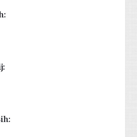
h:
j:
ih: