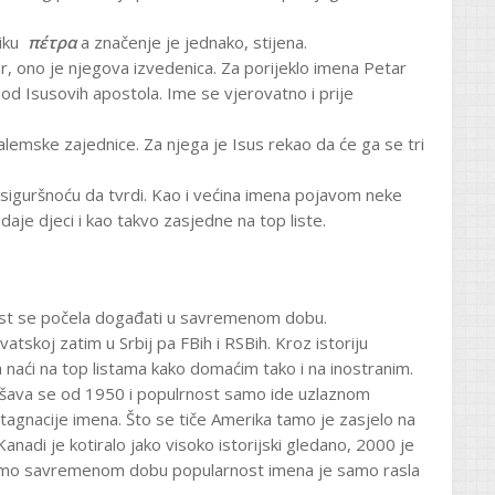
ziku
πέτρα
a značenje je jednako, stijena.
 ono je njegova izvedenica. Za porijeklo imena Petar
od Isusovih apostola. Ime se vjerovatno i prije
alemske zajednice. Za njega je Isus rekao da će ga se tri
 siguršnoću da tvrdi. Kao i većina imena pojavom neke
aje djeci i kao takvo zasjedne na top liste.
nost se počela događati u savremenom dobu.
atskoj zatim u Srbij pa FBih i RSBih. Kroz istoriju
gla naći na top listama kako domaćim tako i na inostranim.
ešava se od 1950 i populrnost samo ide uzlaznom
agnacije imena. Što se tiče Amerika tamo je zasjelo na
 Kanadi je kotiralo jako visoko istorijski gledano, 2000 je
avamo savremenom dobu popularnost imena je samo rasla