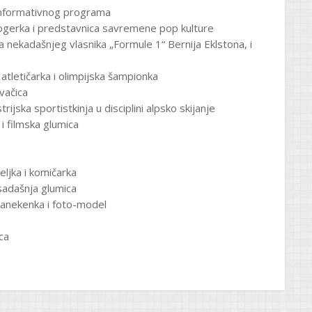
informativnog programa
gerka i predstavnica savremene pop kulture
nekadašnjeg vlasnika „Formule 1“ Bernija Eklstona, i
tletičarka i olimpijska šampionka
vačica
ijska sportistkinja u disciplini alpsko skijanje
i filmska glumica
ljka i komičarka
sadašnja glumica
anekenka i foto-model
ca