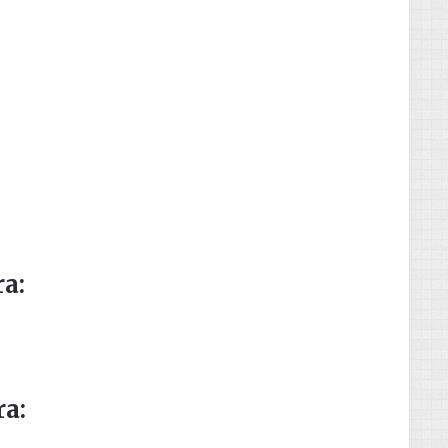
a:
ra: