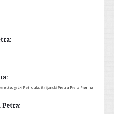
tra:
ma:
errette
, grčki
Petroula
, italijanski
Pietra Piera Pierina
 Petra: