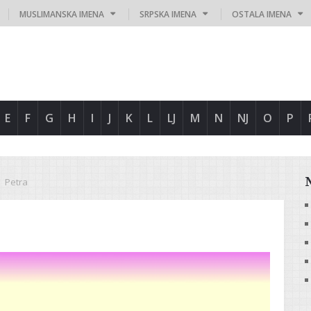
MUSLIMANSKA IMENA
SRPSKA IMENA
OSTALA IMENA
E
F
G
H
I
J
K
L
LJ
M
N
NJ
O
P
Petra