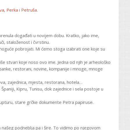
va
,
Perka
i
Petruša
.
krenula događati u novijem dobu. Kratko, jako ime,
i, staloženost i čvrstinu.
emoguće pobrojati. Mi ćemo stoga izabrati one koje su
še stvari koje noso ovo ime. Jedna od njih je arheološko
e banke, restorani, novine, kompanije i mnoge, mnoge
va, zajednica, mjesta, restorana, hotela…
paniji, Kipru, Tunisu, dok zajednice i sela postoje u
klupturu, stare grčke dokumente Petra papiruse.
na našeg podneblja pa i šire. To vidimo po njegovom