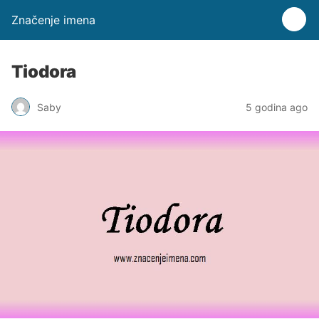
Značenje imena
Tiodora
Saby
5 godina ago