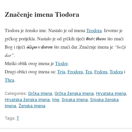
Značenje imena Tiodora
Tiodora je žensko ime. Nastalo je od imena
Teodora
. Izvorno je
grčkog porijekla. Nastalo je od grčkih riječi
θεός
theos
što znači
Bog i riječi
δῶρον
doron
što znači dar. Značenje imena je
“božji
dar”
.
Muški oblik ovog imena je
Tiodor
.
Drugi oblici ovog imena su:
Teja
,
Feodora
,
Tea
,
Fedora
,
Todora
i
Thea
.
Categories:
Grčka imena
,
Grčka ženska imena
,
Hrvatska imena
,
Hrvatska ženska imena
,
Ime
,
Srpska imena
,
Srpska ženska
imena
,
Ženska imena
Tags:
T