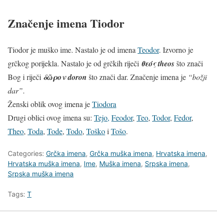
Značenje imena Tiodor
Tiodor je muško ime. Nastalo je od imena
Teodor
. Izvorno je
grčkog porijekla. Nastalo je od grčkih riječi
θεός
theos
što znači
Bog i riječi
δῶρον
doron
što znači dar. Značenje imena je
“božji
dar”
.
Ženski oblik ovog imena je
Tiodora
Drugi oblici ovog imena su:
Tejo,
Feodor
,
Teo
,
Todor
,
Fedor
,
Theo
,
Toda
,
Tode
,
Todo
,
Toško
i
Tošo
.
Categories:
Grčka imena
,
Grčka muška imena
,
Hrvatska imena
,
Hrvatska muška imena
,
Ime
,
Muška imena
,
Srpska imena
,
Srpska muška imena
Tags:
T