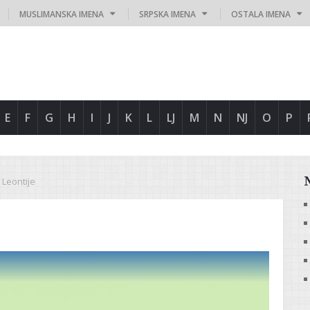
MUSLIMANSKA IMENA
SRPSKA IMENA
OSTALA IMENA
E
F
G
H
I
J
K
L
LJ
M
N
NJ
O
P
Leontije