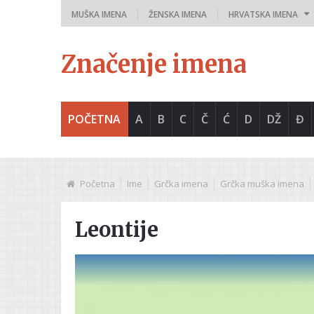
MUŠKA IMENA
ŽENSKA IMENA
HRVATSKA IMENA
Značenje imena
POČETNA
A
B
C
Č
Ć
D
DŽ
Đ
Početna
Ime
Grčka imena
Grčka muška imena
Leontije