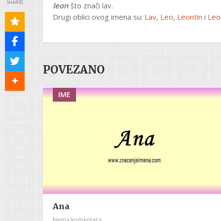
SHARES
leon
što znači lav.
Drugi oblici ovog imena su:
Lav
,
Leo
,
Leontin
i
Leo
POVEZANO
IME
Ana
Nema komentara