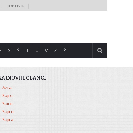
TOP LISTE
R
S
Š
T
U
V
Z
Ž
NAJNOVIJI ČLANCI
Azra
Sajro
Sairo
Sajiro
Sajira