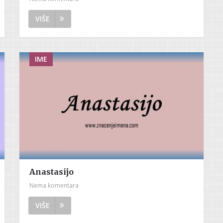
VIŠE
IME
Anastasijo
Nema komentara
VIŠE