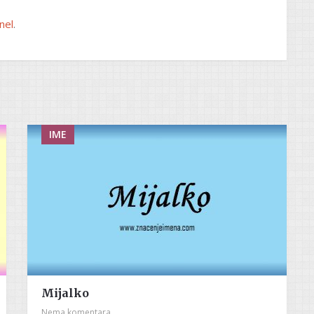
nel
.
IME
Mijalko
Nema komentara