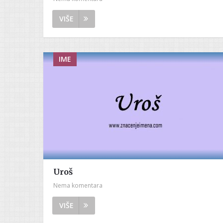
VIŠE
IME
Uroš
Nema komentara
VIŠE