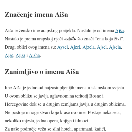
Značenje imena Aiša
Aiša je žensko ime arapskog porijekla. Nastalo je od imena
Ajša
.
Nastalo je prema arapskoj riječi
عائشة
što znači “ona koja živi”.
Drugi oblici ovog imena su:
Aysel
,
Ajzel
,
Ajzela
,
Ajsel
,
Ajsela
,
Ajše
,
Ajiša
i
Aisha
.
Zanimljivo o imenu Aiša
Ime Aiša je jedno od najzastupljenijih imena u islamskom svijetu.
U ovom obliku se javlja uglavnom na teritorij Bosne i
Hercegovine dok se u drugim zemljama javlja u drugim oblicima.
Ne postoje mnoge stvari koje krase ovo ime. Postoje neka sela,
nekoliko mjesta, jedna opera, knjige i filmovi…
Za naše područje vežu se silni hoteli, apartmani, kafići,