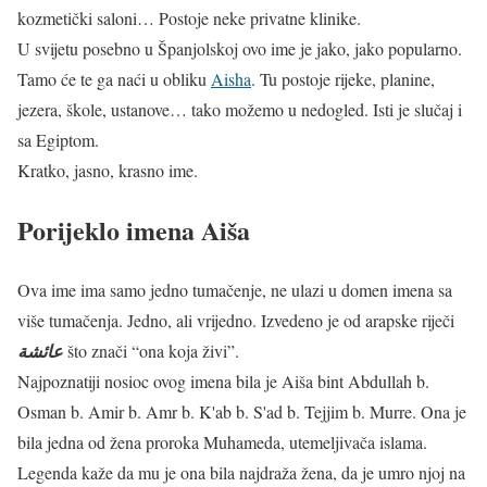
kozmetički saloni… Postoje neke privatne klinike.
U svijetu posebno u Španjolskoj ovo ime je jako, jako popularno.
Tamo će te ga naći u obliku
Aisha
. Tu postoje rijeke, planine,
jezera, škole, ustanove… tako možemo u nedogled. Isti je slučaj i
sa Egiptom.
Kratko, jasno, krasno ime.
Porijeklo imena Aiša
Ova ime ima samo jedno tumačenje, ne ulazi u domen imena sa
više tumačenja. Jedno, ali vrijedno. Izvedeno je od arapske riječi
عائشة
što znači “ona koja živi”.
Najpoznatiji nosioc ovog imena bila je Aiša bint Abdullah b.
Osman b. Amir b. Amr b. K'ab b. S'ad b. Tejjim b. Murre. Ona je
bila jedna od žena proroka Muhameda, utemeljivača islama.
Legenda kaže da mu je ona bila najdraža žena, da je umro njoj na