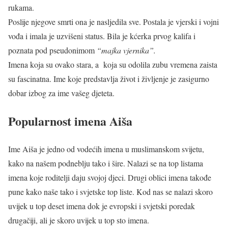
rukama.
Poslije njegove smrti ona je nasljedila sve. Postala je vjerski i vojni
vođa i imala je uzvišeni status. Bila je kćerka prvog kalifa i
poznata pod pseudonimom
“majka vjernika”.
Imena koja su ovako stara, a koja su odolila zubu vremena zaista
su fascinatna. Ime koje predstavlja život i življenje je zasigurno
dobar izbog za ime vašeg djeteta.
Popularnost imena Aiša
Ime Aiša je jedno od vodećih imena u muslimanskom svijetu,
kako na našem podneblju tako i šire. Nalazi se na top listama
imena koje roditelji daju svojoj djeci. Drugi oblici imena takođe
pune kako naše tako i svjetske top liste. Kod nas se nalazi skoro
uvijek u top deset imena dok je evropski i svjetski poredak
drugačiji, ali je skoro uvijek u top sto imena.