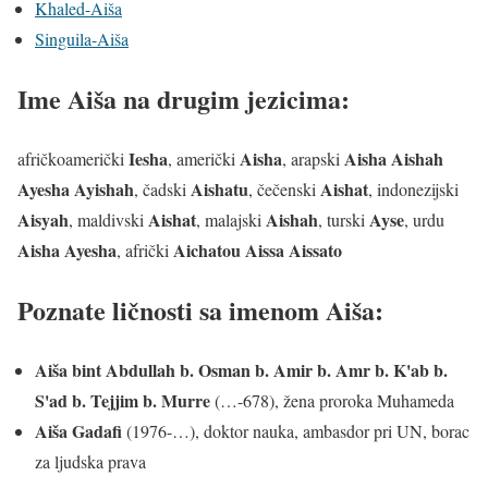
Khaled-Aiša
Singuila-Aiša
Ime Aiša na drugim jezicima:
Iesha
Aisha
Aisha Aishah
afričkoamerički
, američki
, arapski
Ayesha Ayishah
Aishatu
Aishat
, čadski
, čečenski
, indonezijski
Aisyah
Aishat
Aishah
Ayse
, maldivski
, malajski
, turski
, urdu
Aisha Ayesha
Aichatou Aissa Aissato
, afrički
Poznate ličnosti sa imenom Aiša:
Aiša bint Abdullah b. Osman b. Amir b. Amr b. K'ab b.
S'ad b. Tejjim b. Murre
(…-678), žena proroka Muhameda
Aiša Gadafi
(1976-…), doktor nauka, ambasdor pri UN, borac
za ljudska prava