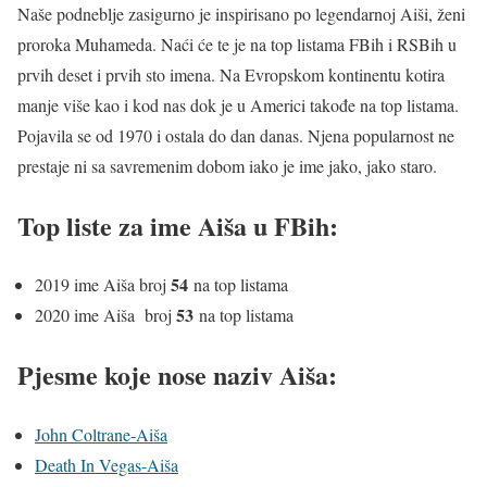
Naše podneblje zasigurno je inspirisano po legendarnoj Aiši, ženi
proroka Muhameda. Naći će te je na top listama FBih i RSBih u
prvih deset i prvih sto imena. Na Evropskom kontinentu kotira
manje više kao i kod nas dok je u Americi takođe na top listama.
Pojavila se od 1970 i ostala do dan danas. Njena popularnost ne
prestaje ni sa savremenim dobom iako je ime jako, jako staro.
Top liste za ime Aiša u FBih:
54
2019 ime Aiša broj
na top listama
53
2020 ime Aiša broj
na top listama
Pjesme koje nose naziv Aiša:
John Coltrane-Aiša
Death In Vegas-Aiša