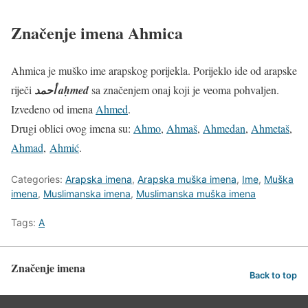
Značenje imena Ahmica
Ahmica je muško ime arapskog porijekla. Porijeklo ide od arapske
riječi
أحمد
‎ aḥmed
sa značenjem onaj koji je veoma pohvaljen.
Izvedeno od imena
Ahmed
.
Drugi oblici ovog imena su:
Ahmo
,
Ahmaš
,
Ahmedan
,
Ahmetaš
,
Ahmad
,
Ahmić
.
Categories:
Arapska imena
,
Arapska muška imena
,
Ime
,
Muška
imena
,
Muslimanska imena
,
Muslimanska muška imena
Tags:
A
Značenje imena
Back to top