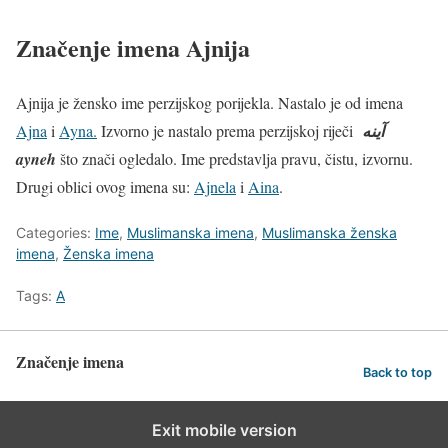
Značenje imena Ajnija
Ajnija je žensko ime perzijskog porijekla. Nastalo je od imena
Ajna
i
Ayna.
Izvorno je nastalo prema perzijskoj riječi
آینه
ayneh
što znači ogledalo. Ime predstavlja pravu, čistu, izvornu.
Drugi oblici ovog imena su:
Ajnela
i
Aina
.
Categories:
Ime
,
Muslimanska imena
,
Muslimanska ženska
imena
,
Ženska imena
Tags:
A
Značenje imena
Back to top
Exit mobile version