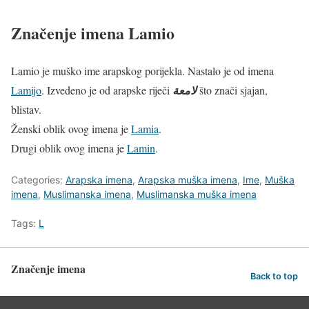
Značenje imena Lamio
Lamio je muško ime arapskog porijekla. Nastalo je od imena
Lamijo
. Izvedeno je od arapske riječi
لامعة
što znači sjajan,
blistav.
Ženski oblik ovog imena je
Lamia
.
Drugi oblik ovog imena je
Lamin
.
Categories:
Arapska imena
,
Arapska muška imena
,
Ime
,
Muška
imena
,
Muslimanska imena
,
Muslimanska muška imena
Tags:
L
Značenje imena
Back to top