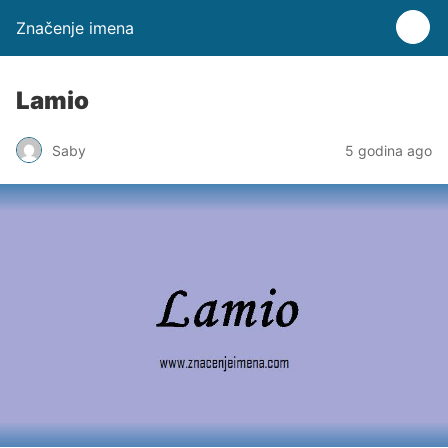
Značenje imena
Lamio
Saby
5 godina ago