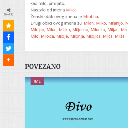
kao milo, umiljato.
Nastalo od imena
Milica
.
SHARES
Ženski oblik ovog imena je
Milutina
.
Drugi oblici ovog imena su:
Milan
,
Milko
,
Milanijo
,
M
Milojko
,
Milun
,
Miljko
,
Miljenko
,
Milunko
,
Miljan
,
Mil
Milo
,
Miloica
,
Miloje
,
Milonja
,
Milojica
,
Milča
,
Milša
.
POVEZANO
IME