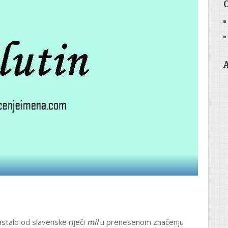
astalo od slavenske riječi
mil
u prenesenom značenju