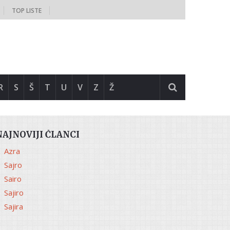
TOP LISTE
R
S
Š
T
U
V
Z
Ž
NAJNOVIJI ČLANCI
Azra
Sajro
Sairo
Sajiro
Sajira