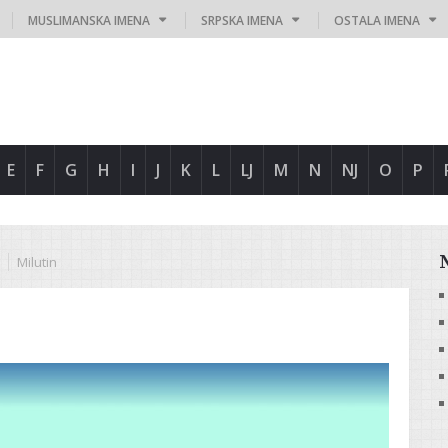
MUSLIMANSKA IMENA
SRPSKA IMENA
OSTALA IMENA
E
F
G
H
I
J
K
L
LJ
M
N
NJ
O
P
Milutin