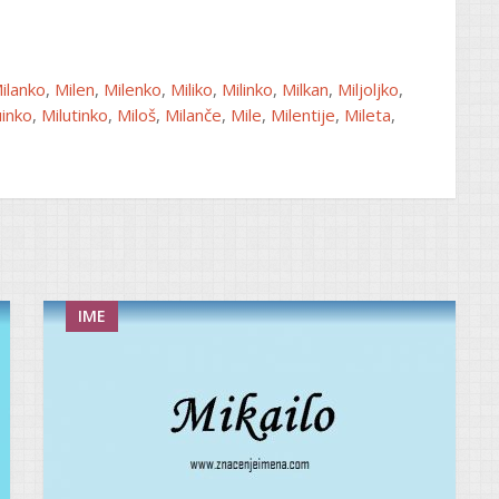
ilanko
,
Milen
,
Milenko
,
Miliko
,
Milinko
,
Milkan
,
Miljoljko
,
uinko
,
Milutinko
,
Miloš
,
Milanče
,
Mile
,
Milentije
,
Mileta
,
IME