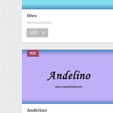
Đivo
Nema komentara
VIŠE
IME
Andelino