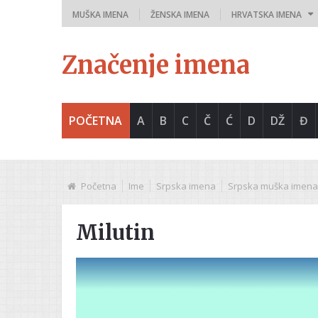
MUŠKA IMENA
ŽENSKA IMENA
HRVATSKA IMENA
Značenje imena
POČETNA
A
B
C
Č
Ć
D
DŽ
Đ
Početna
Ime
Srpska imena
Srpska muška imena
Milutin