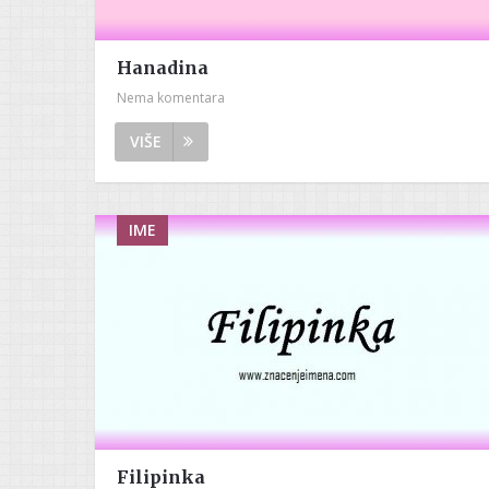
Hanadina
Nema komentara
VIŠE
IME
Filipinka