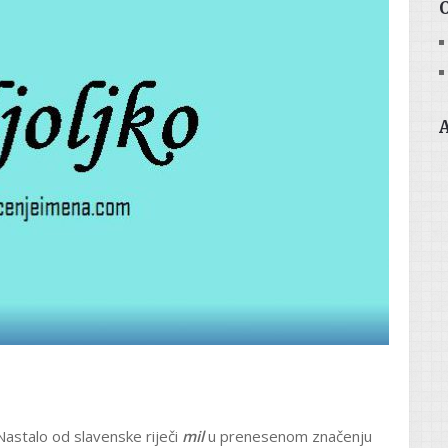
Nastalo od slavenske riječi
mil
u prenesenom značenju