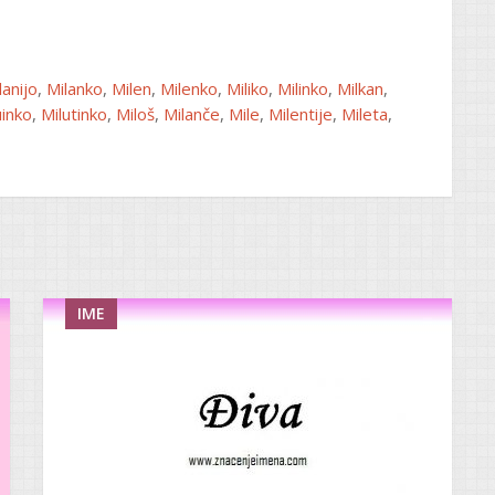
lanijo
,
Milanko
,
Milen
,
Milenko
,
Miliko
,
Milinko
,
Milkan
,
uinko
,
Milutinko
,
Miloš
,
Milanče
,
Mile
,
Milentije
,
Mileta
,
IME