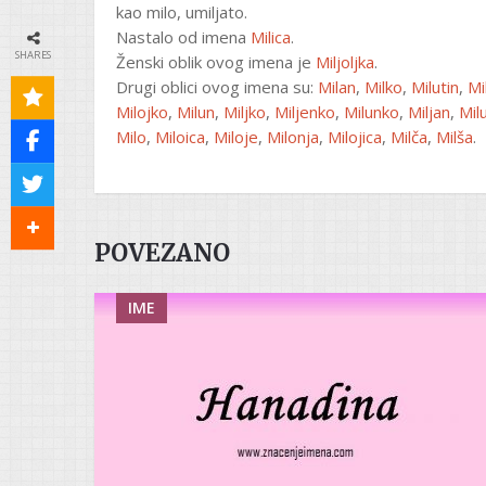
kao milo, umiljato.
Nastalo od imena
Milica
.
SHARES
Ženski oblik ovog imena je
Miljoljka
.
Drugi oblici ovog imena su:
Milan
,
Milko
,
Milutin
,
Mi
Milojko
,
Milun
,
Miljko
,
Miljenko
,
Milunko
,
Miljan
,
Mil
Milo
,
Miloica
,
Miloje
,
Milonja
,
Milojica
,
Milča
,
Milša
.
POVEZANO
IME