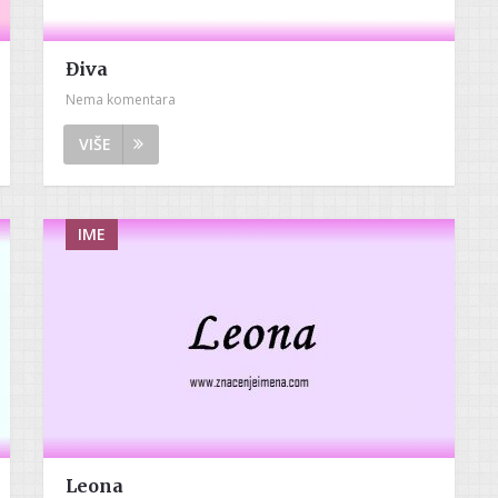
Điva
Nema komentara
VIŠE
IME
Leona