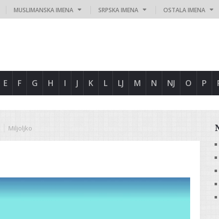
MUSLIMANSKA IMENA
SRPSKA IMENA
OSTALA IMENA
E
F
G
H
I
J
K
L
LJ
M
N
NJ
O
P
Miljoljko