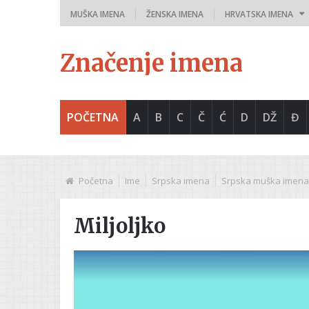
MUŠKA IMENA
ŽENSKA IMENA
HRVATSKA IMENA
Značenje imena
POČETNA
A
B
C
Č
Ć
D
DŽ
Đ
Početna
Ime
Srpska imena
Srpska muška imena
Miljoljko