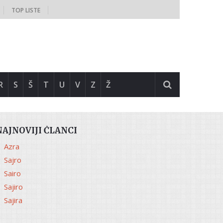
TOP LISTE
R
S
Š
T
U
V
Z
Ž
NAJNOVIJI ČLANCI
Azra
Sajro
Sairo
Sajiro
Sajira