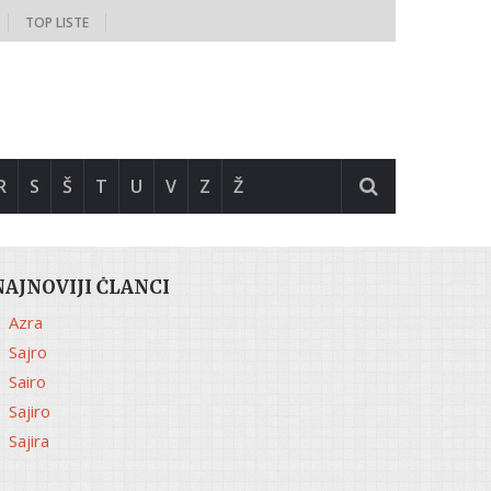
TOP LISTE
R
S
Š
T
U
V
Z
Ž
NAJNOVIJI ČLANCI
Azra
Sajro
Sairo
Sajiro
Sajira