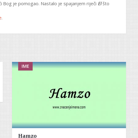
či Bog je pomogao. Nastalo je spajanjem riječi
El
što
e
.
IME
Hamzo