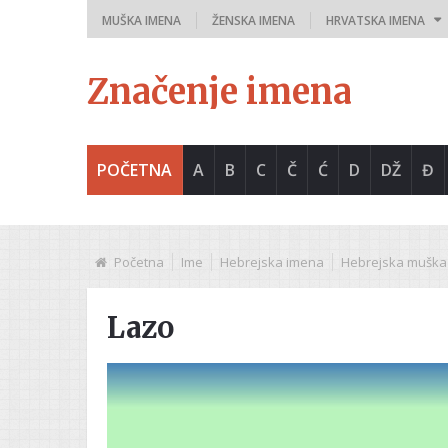
MUŠKA IMENA
ŽENSKA IMENA
HRVATSKA IMENA
Značenje imena
POČETNA
A
B
C
Č
Ć
D
DŽ
Đ
Početna
Ime
Hebrejska imena
Hebrejska muška
Lazo