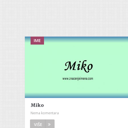
IME
Miko
Nema komentara
VIŠE