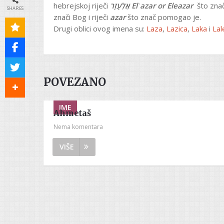
hebrejskoj riječi
אֶלְעָזָר
Elʿazar or
Eleazar
što zna
SHARES
znači Bog i riječi
azar
što znač pomogao je.
Drugi oblici ovog imena su:
Laza
,
Lazica
,
Laka
i
Lal
POVEZANO
IME
Ahmetaš
Nema komentara
VIŠE