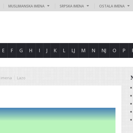
MUSLIMANSKA IMENA
SRPSKA IMENA
OSTALA IMENA
E
F
G
H
I
J
K
L
LJ
M
N
NJ
O
P
 imena
Lazo