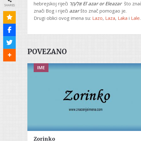
hebrejskoj riječi
אֶלְעָזָר
Elʿazar or
Eleazar
što zna
SHARES
znači Bog i riječi
azar
što znač pomogao je.
Drugi oblici ovog imena su:
Lazo
,
Laza
,
Laka
i
Lale
.
POVEZANO
IME
Zorinko