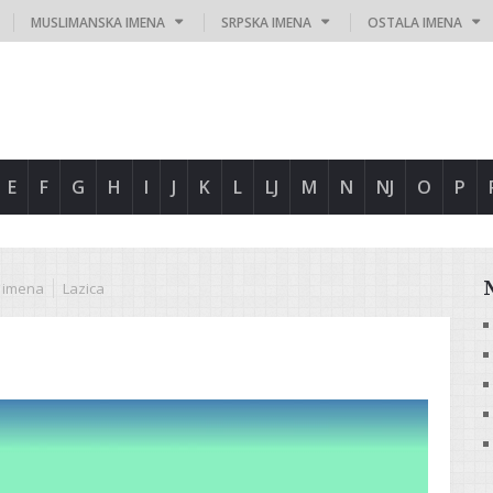
MUSLIMANSKA IMENA
SRPSKA IMENA
OSTALA IMENA
E
F
G
H
I
J
K
L
LJ
M
N
NJ
O
P
 imena
Lazica