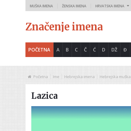
MUŠKA IMENA
ŽENSKA IMENA
HRVATSKA IMENA
Značenje imena
POČETNA
A
B
C
Č
Ć
D
DŽ
Đ
Početna
Ime
Hebrejska imena
Hebrejska muška
Lazica