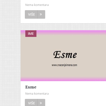
Nema komentara
VIŠE
IME
Esme
Nema komentara
VIŠE