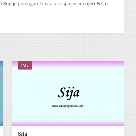
či Bog je pomogao. Nastalo je spajanjem riječi
El
što
IME
Sija