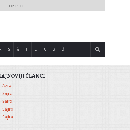
TOP LISTE
R
S
Š
T
U
V
Z
Ž
NAJNOVIJI ČLANCI
Azra
Sajro
Sairo
Sajiro
Sajira