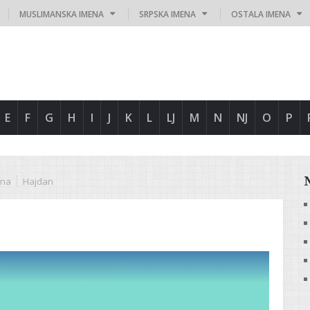
MUSLIMANSKA IMENA
SRPSKA IMENA
OSTALA IMENA
E
F
G
H
I
J
K
L
LJ
M
N
NJ
O
P
ena
Hajdan