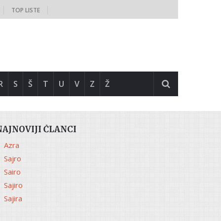
TOP LISTE
R
S
Š
T
U
V
Z
Ž
NAJNOVIJI ČLANCI
Azra
Sajro
Sairo
Sajiro
Sajira