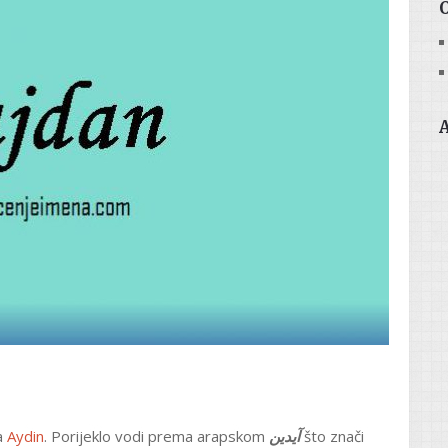
a
Aydin
. Porijeklo vodi prema arapskom
آیدین
što znači