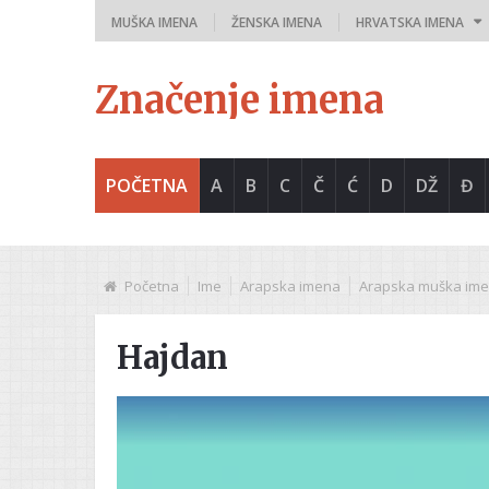
MUŠKA IMENA
ŽENSKA IMENA
HRVATSKA IMENA
Značenje imena
POČETNA
A
B
C
Č
Ć
D
DŽ
Đ
Početna
Ime
Arapska imena
Arapska muška im
Hajdan