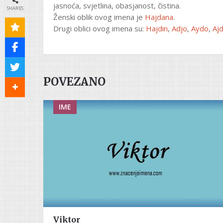
jasnoća, svjetlina, obasjanost, čistina.
SHARES
Ženski oblik ovog imena je
Hajdana
.
Drugi oblici ovog imena su:
Hajdin
,
Adjo
,
Aydo
,
Aj
POVEZANO
IME
Viktor