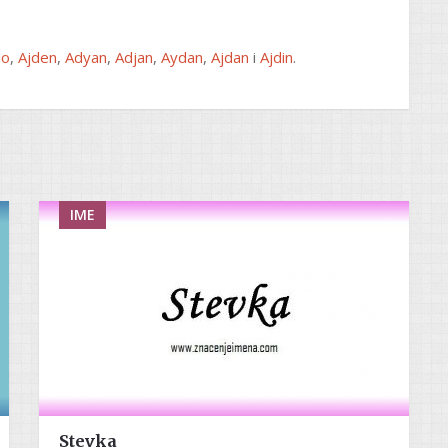
do
,
Ajden
,
Adyan
,
Adjan
,
Aydan
,
Ajdan
i
Ajdin
.
IME
Stevka