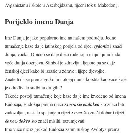
Avganistanu i škole u Azerbejdžanu, riječni tok u Makedonij.
Porijeklo imena Dunja
Ime Dunja je jako popularno ime na našem području. Jedno
tumačenje kaže da je latinskog porijela od riječi
cydonia
i znači
dunja, voćka. Obično se daje djeci rođenoj u maju i junu kada
voće dunja dozrijeva. Simbol je zdravlja i ljepote pa se daje
ženskoj djeci kako bi izrasle u zdrave i lijepe djevojke.
Znate li da se prema grčkoj mitologij dunja korstila kao voće koje
je određivalo sudbinu drugih?!
Takođe postoji tumačenje koje kaže da je ime izvedeno od imena
Eudocija, Eudokija prema riječi
ευδοκεω eudokeo
što znači biti
zadovoljan, nastalo spajanjem riječi
ευ еu
što znači dobar i riječi
δοκεω dokeo
što znači misliti, razumjevati.
Ime vuče niz iz grčkod Eudocia zatim ruskog Avdotya prema