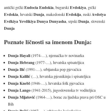
Eudocia Eudokia
Evdokiya
antički grčki
, bugarski
, grčki
Evdokia
Dunja
Evdokija
Avdotya
, hrvatski
, makedonski
, ruski
Evdkiya Yevdikiya Dunya
Dunyasha
Dunja
, srpski
, slovenski
Dunja
Poznate ličnosti sa imenom Dunja:
Dunja Hayali
(1974-…), njemačka tv novinarka
Dunja Hebrang
(1977-…), hrvatska spisateljica
Dunja Ilić
(1991-…), srbijanska pop pjevačica
Dunja Kalilić
(…), hrvatska pjesnikinja i spisateljica
Dunja Knebl
(1946-…), hrvatska folk pjevačica
Dunja Lango
(1941-2015), jugoslovenska tv voditeljica
Dunja Mijatović
(1964-…), borac za ljudska prava pri OSC u
Bih
Dunja Prčić
(1987-…), srbijanska košarkašica