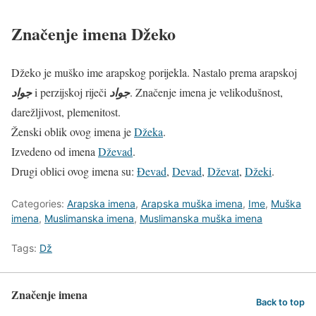
Značenje imena Džeko
Džeko je muško ime arapskog porijekla. Nastalo prema arapskoj
جواد
i perzijskoj riječi
جواد
. Značenje imena je velikodušnost,
darežljivost, plemenitost.
Ženski oblik ovog imena je
Džeka
.
Izvedeno od imena
Dževad
.
Drugi oblici ovog imena su:
Đevad
,
Devad
,
Dževat
,
Džeki
.
Categories:
Arapska imena
,
Arapska muška imena
,
Ime
,
Muška
imena
,
Muslimanska imena
,
Muslimanska muška imena
Tags:
Dž
Značenje imena
Back to top