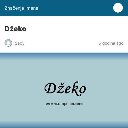
Značenje imena
Džeko
Saby
6 godina ago