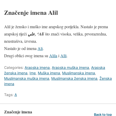
Značenje imena Alil
Alil je žensko i muško ime arapskog porijekla. Nastalo je prema
arapskoj riječi
علي
‎, ʿAlī
što znači visoka, velika, prvorazredna,
neustrašiva, izvrsna.
Nastalo je od imena
Ali
.
Drugi oblici ovog imena su
Alila
i
Alli
.
Categories:
Arapska imena
,
Arapska muška imena
,
Arapska
ženska imena
,
Ime
,
Muška imena
,
Muslimanska imena
,
Muslimanska muška imena
,
Muslimanska ženska imena
,
Ženska
imena
Tags:
A
Značenje imena
Back to top