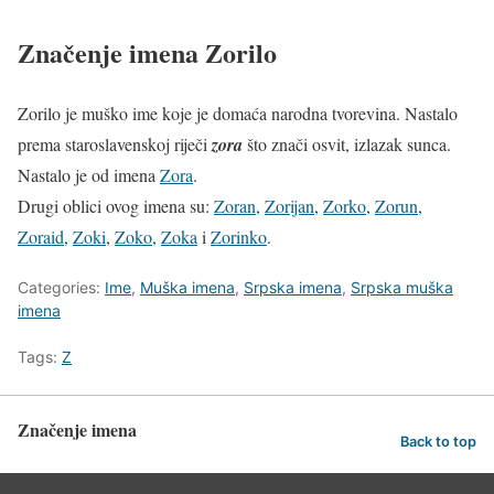
Značenje imena Zorilo
Zorilo je muško ime koje je domaća narodna tvorevina. Nastalo
prema staroslavenskoj riječi
zora
što znači osvit, izlazak sunca.
Nastalo je od imena
Zora
.
Drugi oblici ovog imena su:
Zoran
,
Zorijan
,
Zorko
,
Zorun
,
Zoraid
,
Zoki
,
Zoko
,
Zoka
i
Zorinko
.
Categories:
Ime
,
Muška imena
,
Srpska imena
,
Srpska muška
imena
Tags:
Z
Značenje imena
Back to top