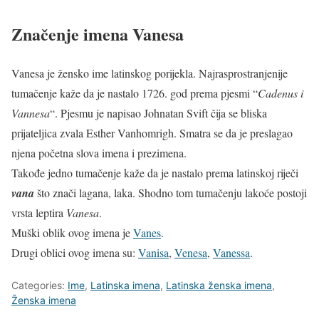
Značenje imena Vanesa
Vanesa je žensko ime latinskog porijekla. Najrasprostranjenije
tumačenje kaže da je nastalo 1726. god prema pjesmi “
Cadenus i
Vannesa
“. Pjesmu je napisao Johnatan Svift čija se bliska
prijateljica zvala Esther Vanhomrigh. Smatra se da je preslagao
njena početna slova imena i prezimena.
Takođe jedno tumačenje kaže da je nastalo prema latinskoj riječi
vana
što znači lagana, laka. Shodno tom tumačenju lakoće postoji
vrsta leptira
Vanesa
.
Muški oblik ovog imena je
Vanes
.
Drugi oblici ovog imena su:
Vanisa
,
Venesa
,
Vanessa
.
Categories:
Ime
,
Latinska imena
,
Latinska ženska imena
,
Ženska imena