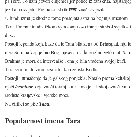
pa i šire. To nam govori činjenica jer potiče iz sanskrita, najstarijeg
jezika na svijetu. Prema sanskritu
तारा
znači zvijezda.
U hinduizmu je shodno tome postojala astralna boginja imenom
Tara. Prema hinudističkom vjerovanju ovo ime je simbol svjetlosti
duše.
Postoji legenda koja kaže da je Tara bila žena od Brhaspati, nju je
oteo Summa koji je bio Bog mjeseca i tada je izbio veliki rat. Sam
Brahma je mora da interveniše i ona je bila vraćena svojoj kući.
Tara se u hinduizmu posmatra kao ženski Budha.
Postoji i tumačenje da je galskog porijekla. Natalo prema keltskoj
riječi
teamhair
koja znači toranj, kula. Ime je u Irskoj označavalo
središte kraljevske i vjerske moći.
Na ćirilici se piše
Тара.
Popularnost imena Tara