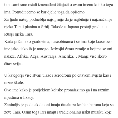
i mi sami smo ostali iznenađeni čitajući o ovom imenu koliko toga
ima. Potrudit ćemo se bar djelić toga da opišemo.
Za ljude našeg podneblja najsigrnije da je najbitnije i najznačanije
rijeka Tara i planina u Srbij. Takođe u Japanu postoji grad, a u
Rusiji rijeka Tara.
Kada pričamo o gradovima, naseobinama i selima koje krase ovo
ime jako, jako ih je mnogo. Izdvojiti ćemo zemlje u kojima se oni
nalaze, Afrika, Azija, Australija, Amerika… Manje više skoro
čitav svijet.
U kategoriji više stvari ulaze i aerodromi po čitavom svijetu kao i
razne škole.
Ovo ime kako je porijeklom keltsko pronalazimo ga i na raznim
mjestima u Irskoj.
Zanimljiv je podatak da oni imaju titualu za kralja i barona koja se
zove Tara. Osim toga Irci imaju i tradicionalnu irsku muziku koje