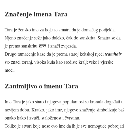
Značenje imena Tara
Tara je žensko ime za koje se smatra da je domaćeg porijekla.
Njeno značenje seže jako daleko, čak do sanskrita. Smatra se da
je prema sanskritu
तारा
i znači zvijezda.
Drugo tumačenje kaže da je prema staroj keltskoj riječi
teamhair
što znači toranj, visoka kula kao središte kraljevske i vjerske
moći.
Zanimljivo o imenu Tara
Ime Tara je jako staro i njegova popularnost se krenula događati u
novijem dobu. Kratko, jako ime, njegovo značenje simbolizuje baš
onako kako i zvuči, staloženost i čvrstinu.
Toliko je stvari koje nose ovo ime da ih je sve nemoguće pobrojati