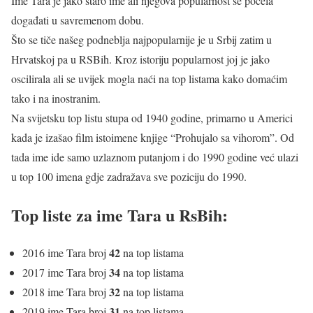
Ime Tara je jako staro ime ali njegova popularnost se počela
događati u savremenom dobu.
Što se tiče našeg podneblja najpopularnije je u Srbij zatim u
Hrvatskoj pa u RSBih. Kroz istoriju popularnost joj je jako
oscilirala ali se uvijek mogla naći na top listama kako domaćim
tako i na inostranim.
Na svijetsku top listu stupa od 1940 godine, primarno u Americi
kada je izašao film istoimene knjige “Prohujalo sa vihorom”. Od
tada ime ide samo uzlaznom putanjom i do 1990 godine već ulazi
u top 100 imena gdje zadražava sve poziciju do 1990.
Top liste za ime Tara u RsBih:
42
2016 ime Tara broj
na top listama
34
2017 ime Tara broj
na top listama
32
2018 ime Tara broj
na top listama
31
2019 ime Tara broj
na top listama