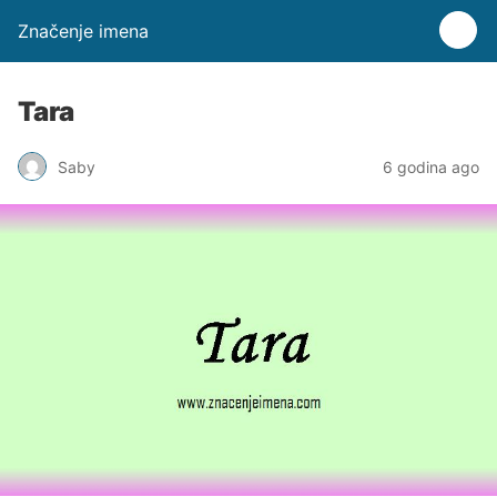
Značenje imena
Tara
Saby
6 godina ago