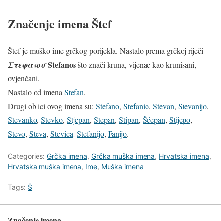
Značenje imena Štef
Štef je muško ime grčkog porijekla. Nastalo prema grčkoj riječi
Stefanos
Στεφανοσ
što znači kruna, vijenac kao krunisani,
ovjenčani.
Nastalo od imena
Stefan
.
Drugi oblici ovog imena su:
Stefano
,
Stefanio
,
Stevan
,
Stevanijo
,
Stevanko
,
Stevko
,
Stjepan
,
Stepan
,
Stipan
,
Šćepan
,
Stijepo
,
Stevo
,
Steva
,
Stevica
,
Stefanijo
,
Fanijo
.
Categories:
Grčka imena
,
Grčka muška imena
,
Hrvatska imena
,
Hrvatska muška imena
,
Ime
,
Muška imena
Tags:
Š
Značenje imena