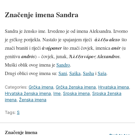
Značenje imena Sandra
Sandra je žensko ime. Izvedeno je od imena Aleksandra. Izvorno
je grčkog porijekla. Nastalo je spajanjem riječi
ἀλέξω alexo
što
znači braniti i riječi
ἀνήρaner
što znači čovjek, imenica
anér
(u
genitivu
andrós
) – čovjek, junak,
Ἀλέξανδρος Alexandros
.
Muški oblik ovog imena je
Sandro
.
Drugi oblici ovog imena su:
Sani
,
Saška
,
Sasha
i
Saša
.
Categories:
Grčka imena
,
Grčka ženska imena
,
Hrvatska imena
,
Hrvatska ženska imena
,
Ime
,
Srpska imena
,
Srpska ženska
imena
,
Ženska imena
Tags:
S
Značenje imena