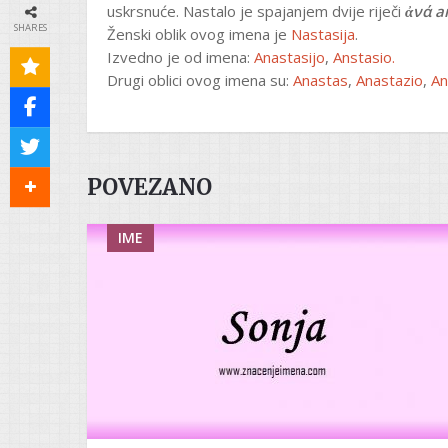
uskrsnuće. Nastalo je spajanjem dvije riječi
ἀνά
a
SHARES
Ženski oblik ovog imena je
Nastasija
.
Izvedno je od imena:
Anastasijo
,
Anstasio.
Drugi oblici ovog imena su:
Anastas
,
Anastazio
,
An
POVEZANO
IME