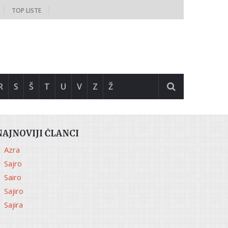
TOP LISTE
R
S
Š
T
U
V
Z
Ž
NAJNOVIJI ČLANCI
Azra
Sajro
Sairo
Sajiro
Sajira