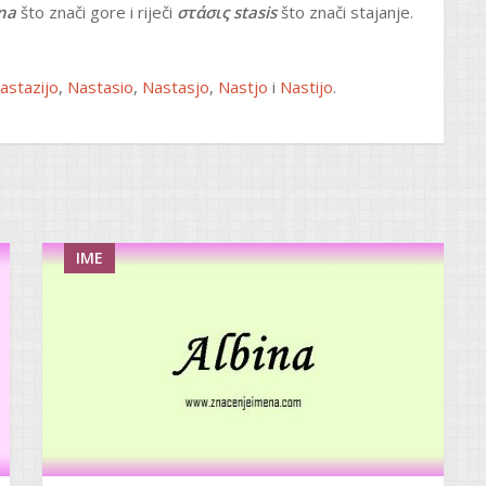
na
što znači gore i riječi
στάσις stasis
što znači stajanje.
astazijo
,
Nastasio
,
Nastasjo
,
Nastjo
i
Nastijo
.
IME