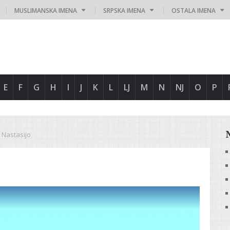
MUSLIMANSKA IMENA
SRPSKA IMENA
OSTALA IMENA
E
F
G
H
I
J
K
L
LJ
M
N
NJ
O
P
Nastasijo