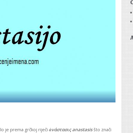
lo je prema grčkoj riječi
ἀνάστασις anastasis
što znači