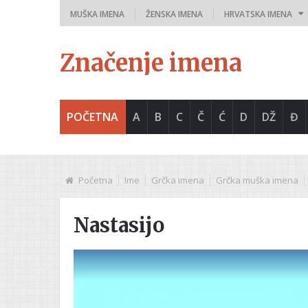
MUŠKA IMENA
ŽENSKA IMENA
HRVATSKA IMENA
Značenje imena
POČETNA
A
B
C
Č
Ć
D
DŽ
Đ
Početna
Ime
Grčka imena
Grčka muška imena
Nastasijo