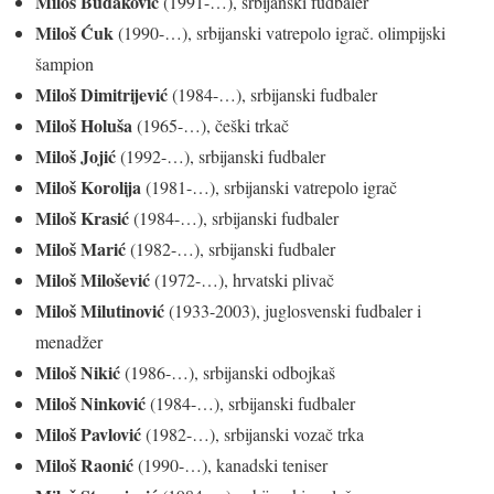
Miloš Budaković
(1991-…), srbijanski fudbaler
Miloš Ćuk
(1990-…), srbijanski vatrepolo igrač. olimpijski
šampion
Miloš Dimitrijević
(1984-…), srbijanski fudbaler
Miloš Holuša
(1965-…), češki trkač
Miloš Jojić
(1992-…), srbijanski fudbaler
Miloš Korolija
(1981-…), srbijanski vatrepolo igrač
Miloš Krasić
(1984-…), srbijanski fudbaler
Miloš Marić
(1982-…), srbijanski fudbaler
Miloš Milošević
(1972-…), hrvatski plivač
Miloš Milutinović
(1933-2003), juglosvenski fudbaler i
menadžer
Miloš Nikić
(1986-…), srbijanski odbojkaš
Miloš Ninković
(1984-…), srbijanski fudbaler
Miloš Pavlović
(1982-…), srbijanski vozač trka
Miloš Raonić
(1990-…), kanadski teniser