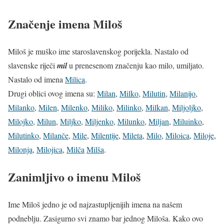
Značenje imena Miloš
Miloš je muško ime staroslavenskog porijekla. Nastalo od
slavenske riječi
mil
u prenesenom značenju kao milo, umiljato.
Nastalo od imena
Milica
.
Drugi oblici ovog imena su:
Milan
,
Milko
,
Milutin
,
Milanijo
,
Milanko
,
Milen
,
Milenko
,
Miliko
,
Milinko
,
Milkan
,
Miljoljko
,
Milojko
,
Milun
,
Miljko
,
Miljenko
,
Milunko
,
Miljan
,
Miluinko
,
Milutinko
,
Milanče
,
Mile
,
Milentije
,
Mileta
,
Milo
,
Miloica
,
Miloje
,
Milonja
,
Milojica
,
Milča
Milša
.
Zanimljivo o imenu Miloš
Ime Miloš jedno je od najzastupljenijih imena na našem
podneblju. Zasigurno svi znamo bar jednog Miloša. Kako ovo