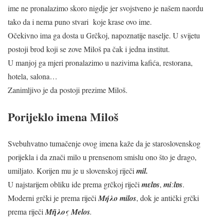
ime ne pronalazimo skoro nigdje jer svojstveno je našem naordu
tako da i nema puno stvari koje krase ovo ime.
Očekivno ima ga dosta u Grčkoj, napoznatije naselje. U svijetu
postoji brod koji se zove Miloš pa čak i jedna institut.
U manjoj ga mjeri pronalazimo u nazivima kafića, restorana,
hotela, salona…
Zanimljivo je da postoji prezime Miloš.
Porijeklo imena Miloš
Svebuhvatno tumačenje ovog imena kaže da je staroslovenskog
porijekla i da znači milo u prensenom smislu ono što je drago,
umiljato. Korijen mu je u slovenskoj riječi
m
il.
U najstarijem obliku ide prema grčkoj riječi
m
ɛ
l
ɒ
s
,
m
iː
l
ɒ
s
.
Moderni grčki je prema riječi
Μήλο
milos
, dok je antički grčki
prema riječi
Μῆλος
Melos
.