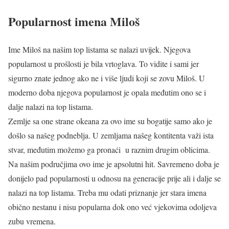
Popularnost imena Miloš
Ime Miloš na našim top listama se nalazi uvijek. Njegova
popularnost u prošlosti je bila vrtoglava. To vidite i sami jer
sigurno znate jednog ako ne i više ljudi koji se zovu Miloš. U
moderno doba njegova popularnost je opala međutim ono se i
dalje nalazi na top listama.
Zemlje sa one strane okeana za ovo ime su bogatije samo ako je
došlo sa našeg podneblja. U zemljama našeg kontitenta važi ista
stvar, međutim možemo ga pronaći u raznim drugim oblicima.
Na našim područjima ovo ime je apsolutni hit. Savremeno doba je
donijelo pad popularnosti u odnosu na generacije prije ali i dalje se
nalazi na top listama. Treba mu odati priznanje jer stara imena
obično nestanu i nisu popularna dok ono već vjekovima odoljeva
zubu vremena.