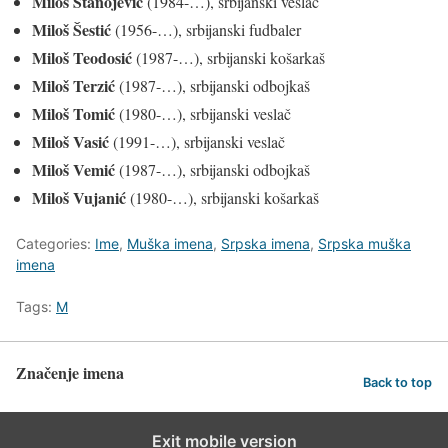
Miloš Stanojević
(1984-…), srbijanski veslač
Miloš Šestić
(1956-…), srbijanski fudbaler
Miloš Teodosić
(1987-…), srbijanski košarkaš
Miloš Terzić
(1987-…), srbijanski odbojkaš
Miloš Tomić
(1980-…), srbijanski veslač
Miloš Vasić
(1991-…), srbijanski veslač
Miloš Vemić
(1987-…), srbijanski odbojkaš
Miloš Vujanić
(1980-…), srbijanski košarkaš
Categories:
Ime
,
Muška imena
,
Srpska imena
,
Srpska muška
imena
Tags:
M
Značenje imena
Back to top
Exit mobile version