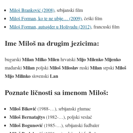
Miloš Branković (2008)
, srbijanski film
Miloš Forman, ko te ne ubije… (2009)
, češki film
Miloš Forman, autsajder u Holivudu (2012)
, francuski film
Ime Miloš na drugim jezicima:
Milan Milko Milen
Mijo Milenko Mijenko
bugarski
hrvatski
Milan
Miloš Miloslav
Milan
Miloš
mađarski
poljski
ruski
srpski
Mijo Milinko
Lan
slovenski
Poznate ličnosti sa imenom Miloš:
Miloš Biković
(1988-…), srbijanski glumac
Miloš Bernatajtys
(1982-…), poljski veslač
Miloš Bogunović
(1985-…), srbijanski fudbaler