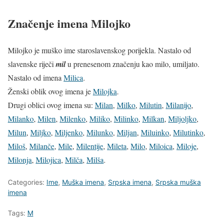
Značenje imena Milojko
Milojko je muško ime staroslavenskog porijekla. Nastalo od
slavenske riječi
mil
u prenesenom značenju kao milo, umiljato.
Nastalo od imena
Milica
.
Ženski oblik ovog imena je
Milojka
.
Drugi oblici ovog imena su:
Milan
,
Milko
,
Milutin
,
Milanijo
,
Milanko
,
Milen
,
Milenko
,
Miliko
,
Milinko
,
Milkan
,
Miljoljko
,
Milun
,
Miljko
,
Miljenko
,
Milunko
,
Miljan
,
Miluinko
,
Milutinko
,
Miloš
,
Milanče
,
Mile
,
Milentije
,
Mileta
,
Milo
,
Miloica
,
Miloje
,
Milonja
,
Milojica
,
Milča
,
Milša
.
Categories:
Ime
,
Muška imena
,
Srpska imena
,
Srpska muška
imena
Tags:
M