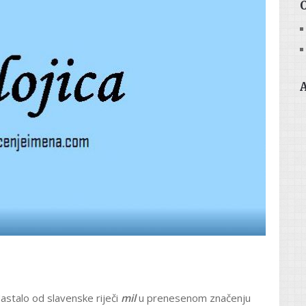
astalo od slavenske riječi
mil
u prenesenom značenju