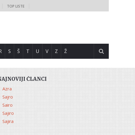
TOP LISTE
R
S
Š
T
U
V
Z
Ž
NAJNOVIJI ČLANCI
Azra
Sajro
Sairo
Sajiro
Sajira