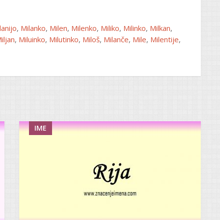
lanijo
,
Milanko
,
Milen
,
Milenko
,
Miliko
,
Milinko
,
Milkan
,
iljan
,
Miluinko
,
Milutinko
,
Miloš
,
Milanče
,
Mile
,
Milentije
,
IME