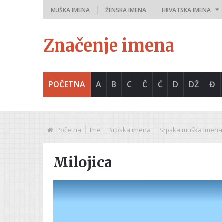
MUŠKA IMENA
ŽENSKA IMENA
HRVATSKA IMENA
Značenje imena
POČETNA
A
B
C
Č
Ć
D
DŽ
Đ
Početna
Ime
Srpska imena
Srpska muška imena
Milojica