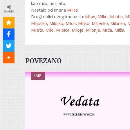
kao milo, umiljato.
Nastalo od imena
Milica
.
SHARES
Drugi oblici ovog imena su:
Milan
,
Milko
,
Milutin
,
Mi
Miljoljko
,
Milojko
,
Milun
,
Miljko
,
Miljenko
,
Milunko
,
M
Mileta
,
Milo
,
Miloica
,
Miloje
,
Milonja
,
Milča
,
Milša
.
POVEZANO
IME