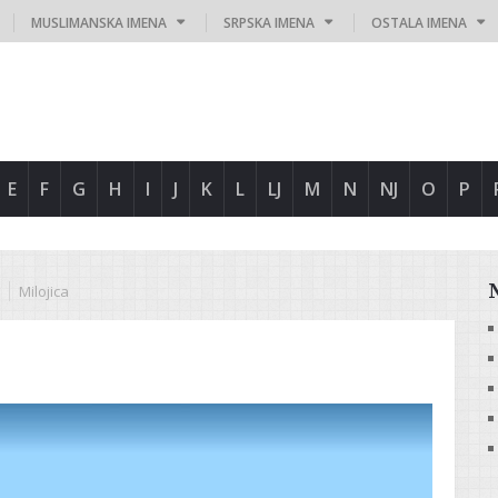
MUSLIMANSKA IMENA
SRPSKA IMENA
OSTALA IMENA
E
F
G
H
I
J
K
L
LJ
M
N
NJ
O
P
Milojica