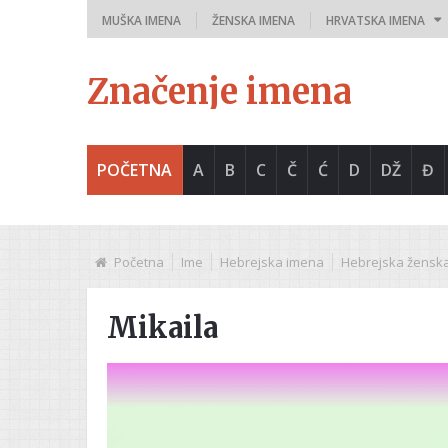
MUŠKA IMENA
ŽENSKA IMENA
HRVATSKA IMENA
Značenje imena
POČETNA
A
B
C
Č
Ć
D
DŽ
Đ
Početna
Ime
Hebrejska imena
Hebrejska žensk
Mikaila