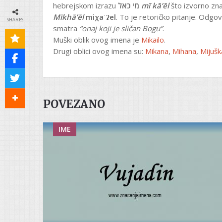
hebrejskom izrazu
מי כאל
‎
mī kāʼēl
što izvorno zn
Mīkhāʼēl
miχaˈʔel
. To je retoričko pitanje. Odg
SHARES
smatra
“onaj koji je sličan Bogu”
.
Muški oblik ovog imena je
Mikailo
.
Drugi oblici ovog imena su:
Mikana
,
Mihana
,
Mijušk
POVEZANO
IME