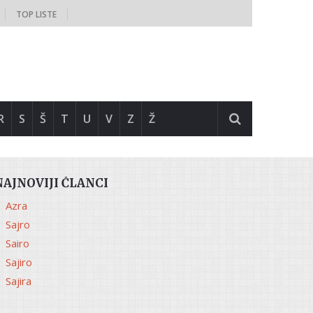
TOP LISTE
R
S
Š
T
U
V
Z
Ž
NAJNOVIJI ČLANCI
Azra
Sajro
Sairo
Sajiro
Sajira