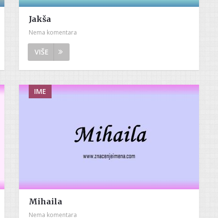
Jakša
Nema komentara
VIŠE
IME
Mihaila
Nema komentara