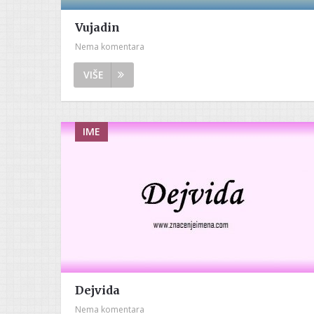
Vujadin
Nema komentara
VIŠE
IME
Dejvida
Nema komentara