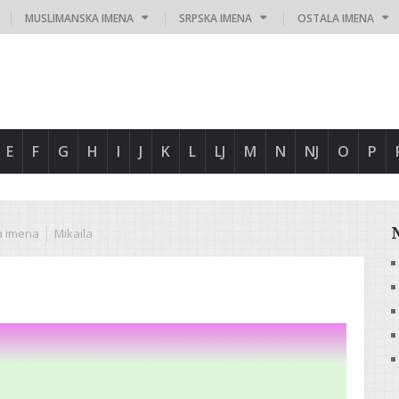
MUSLIMANSKA IMENA
SRPSKA IMENA
OSTALA IMENA
E
F
G
H
I
J
K
L
LJ
M
N
NJ
O
P
a imena
Mikaila