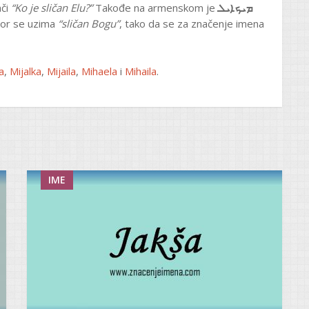
ači
“Ko je sličan Elu?”
Takođe na armenskom je
ܡܝܟܐܝܠ
ovor se uzima
“sličan Bogu”
, tako da se za značenje imena
a
,
Mijalka
,
Mijaila
,
Mihaela
i
Mihaila
.
IME