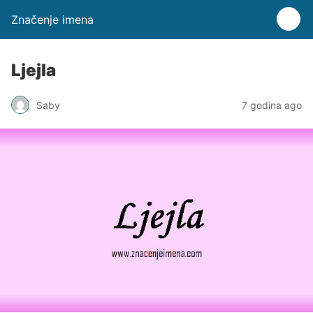
Značenje imena
Ljejla
Saby
7 godina ago