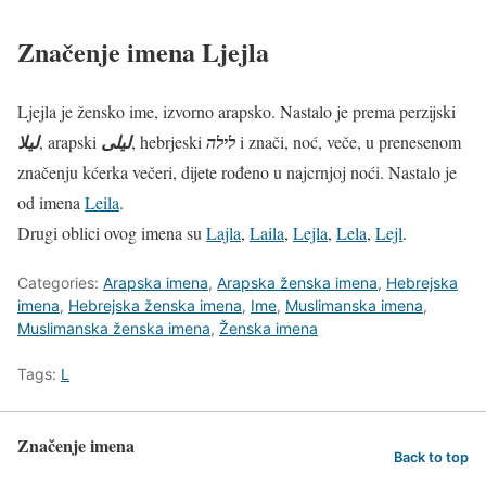
Značenje imena Ljejla
Ljejla je žensko ime, izvorno arapsko. Nastalo je prema perzijski
لیلا
‎, arapski
ليلى
, hebrjeski
לילה
i znači, noć, veče, u prenesenom
značenju kćerka večeri, dijete rođeno u najcrnjoj noći. Nastalo je
od imena
Leila
.
Drugi oblici ovog imena su
Lajla
,
Laila
,
Lejla
,
Lela
,
Lejl
.
Categories:
Arapska imena
,
Arapska ženska imena
,
Hebrejska
imena
,
Hebrejska ženska imena
,
Ime
,
Muslimanska imena
,
Muslimanska ženska imena
,
Ženska imena
Tags:
L
Značenje imena
Back to top