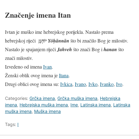
Značenje imena Itan
Ivtan je muško ime hebrejskog porijekla. Nastalo prema
hebrejskoj riječi
יוֹחָנָן Yôḥānnān
što bi značilo Bog je milostiv.
Nastalo je spajanjem riječi
Jahveh
što znači Bog i
hanan
što
znači milostiv.
Izvedeno od imena
Ivan
.
Ženski oblik ovog imena je
Itana
.
Drugi oblici ovog imena su:
Ivkica
,
Ivano
,
Ivko
,
Ivanko
,
Ivo
.
Categories:
Grčka imena
,
Grčka muška imena
,
Hebrejska
imena
,
Hebrejska muška imena
,
Ime
,
Latinska imena
,
Latinska
muška imena
,
Muška imena
Tags:
I