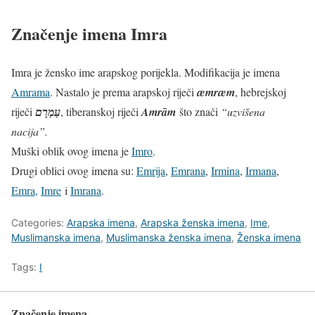
Značenje imena Imra
Imra je žensko ime arapskog porijekla. Modifikacija je imena
Amrama
. Nastalo je prema arapskoj riječi
æ
m
r
æ
m
, hebrejskoj
riječi
עַמְרָם
, tiberanskoj riječi
Amrām
što znači
“uzvišena
nacija”.
Muški oblik ovog imena je
Imro
.
Drugi oblici ovog imena su:
Emrija
,
Emrana
,
Irmina
,
Irmana
,
Emra,
Imre
i
Imrana
.
Categories:
Arapska imena
,
Arapska ženska imena
,
Ime
,
Muslimanska imena
,
Muslimanska ženska imena
,
Ženska imena
Tags:
I
Značenje imena