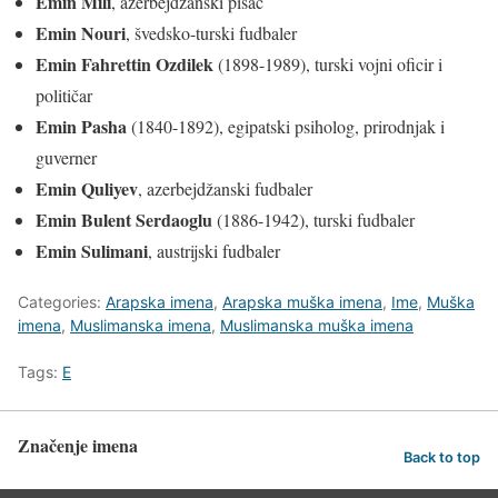
Emin Mili
, azerbejdžanski pisac
Emin Nouri
, švedsko-turski fudbaler
Emin Fahrettin Ozdilek
(1898-1989), turski vojni oficir i
političar
Emin Pasha
(1840-1892), egipatski psiholog, prirodnjak i
guverner
Emin Quliyev
, azerbejdžanski fudbaler
Emin Bulent Serdaoglu
(1886-1942), turski fudbaler
Emin Sulimani
, austrijski fudbaler
Categories:
Arapska imena
,
Arapska muška imena
,
Ime
,
Muška
imena
,
Muslimanska imena
,
Muslimanska muška imena
Tags:
E
Značenje imena
Back to top