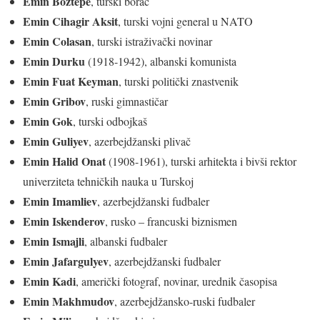
Emin Boztepe
, turski borac
Emin Cihagir Aksit
, turski vojni general u NATO
Emin Colasan
, turski istraživački novinar
Emin Durku
(1918-1942), albanski komunista
Emin Fuat Keyman
, turski politički znastvenik
Emin Gribov
, ruski gimnastičar
Emin Gok
, turski odbojkaš
Emin Guliyev
, azerbejdžanski plivač
Emin Halid Onat
(1908-1961), turski arhitekta i bivši rektor
univerziteta tehničkih nauka u Turskoj
Emin Imamliev
, azerbejdžanski fudbaler
Emin Iskenderov
, rusko – francuski biznismen
Emin Ismajli
, albanski fudbaler
Emin Jafargulyev
, azerbejdžanski fudbaler
Emin Kadi
, američki fotograf, novinar, urednik časopisa
Emin Makhmudov
, azerbejdžansko-ruski fudbaler