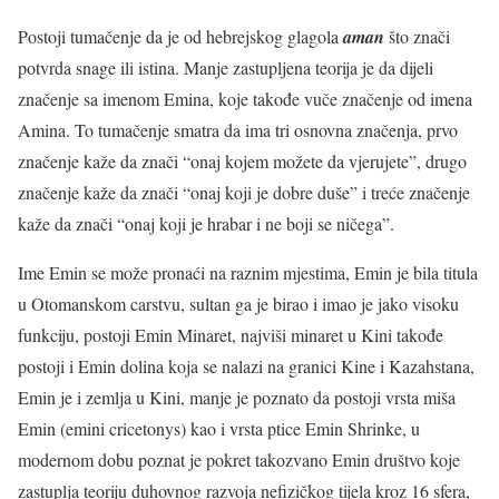
Postoji tumačenje da je od hebrejskog glagola
aman
što znači
potvrda snage ili istina. Manje zastupljena teorija je da dijeli
značenje sa imenom Emina, koje takođe vuče značenje od imena
Amina. To tumačenje smatra da ima tri osnovna značenja, prvo
značenje kaže da znači “onaj kojem možete da vjerujete”, drugo
značenje kaže da znači “onaj koji je dobre duše” i treće značenje
kaže da znači “onaj koji je hrabar i ne boji se ničega”.
Ime Emin se može pronaći na raznim mjestima, Emin je bila titula
u Otomanskom carstvu, sultan ga je birao i imao je jako visoku
funkciju, postoji Emin Minaret, najviši minaret u Kini takođe
postoji i Emin dolina koja se nalazi na granici Kine i Kazahstana,
Emin je i zemlja u Kini, manje je poznato da postoji vrsta miša
Emin (emini cricetonys) kao i vrsta ptice Emin Shrinke, u
modernom dobu poznat je pokret takozvano Emin društvo koje
zastuplja teoriju duhovnog razvoja nefizičkog tijela kroz 16 sfera,