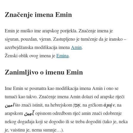
Značenje imena Emin
Emin je muško ime arapskog porijekla. Značenje imena je
siguran, pouzdan, vjeran. Zastupljeno je tumčenje da je iransko –
azerbejdžanska modifikacija imena
Amin
.
Ženski oblik ovog imena je
Emina
.
Zanimljivo o imenu Emin
Ime Emin se posmatra kao modifikacija imena Amin i ono se
tumači kao takvo. Značenje imena Amin dolazi od arapske riječi
امين
što znači istinit, na hebrejskom
אָמֵן
, na grčkom
ἀμήν
, na
arapskom
آمِينَ,
opisnom odredbom riječ amin znači odobrenje
nekog događaja koji se dogodio ili se treba dogoditi (tako je, neka
je, vaistinu je, nema sumnje…).