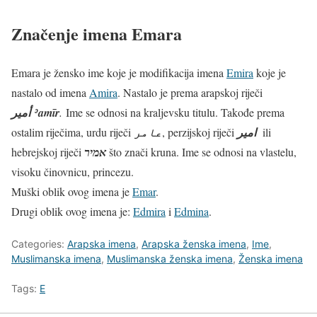
Značenje imena Emara
Emara je žensko ime koje je modifikacija imena
Emira
koje je
nastalo od imena
Amira
. Nastalo je prema arapskoj riječi
أمير
‎
ʾamīr
.
Ime se odnosi na kraljevsku titulu. Takođe prema
ostalim riječima, urdu riječi
عامر
‎, perzijskoj riječi
امير
ili
hebrejskoj riječi
אמיר
‎ što znači kruna. Ime se odnosi na vlastelu,
visoku činovnicu, princezu.
Muški oblik ovog imena je
Emar
.
Drugi oblik ovog imena je:
Edmira
i
Edmina
.
Categories:
Arapska imena
,
Arapska ženska imena
,
Ime
,
Muslimanska imena
,
Muslimanska ženska imena
,
Ženska imena
Tags:
E