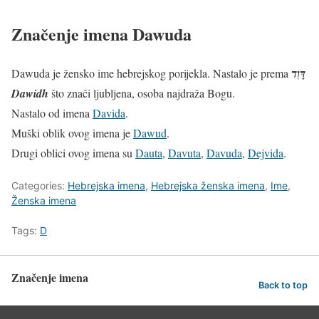
Značenje imena Dawuda
Dawuda je žensko ime hebrejskog porijekla. Nastalo je prema
דָּוִד
Dawidh
što znači ljubljena, osoba najdraža Bogu.
Nastalo od imena
Davida
.
Muški oblik ovog imena je
Dawud
.
Drugi oblici ovog imena su
Dauta
,
Davuta
,
Davuda
,
Dejvida
.
Categories:
Hebrejska imena
,
Hebrejska ženska imena
,
Ime
,
Ženska imena
Tags:
D
Značenje imena
Back to top