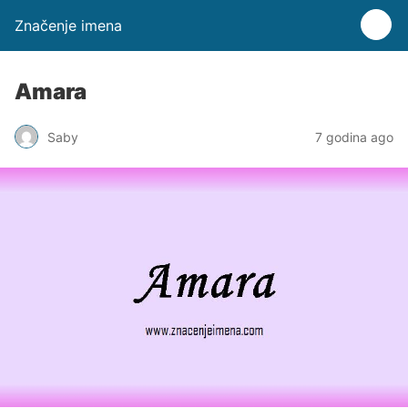
Značenje imena
Amara
Saby
7 godina ago