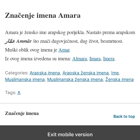
Značenje imena Amara
Amara je žensko ime arapskog porijekla. Nastalo prema arapskom
عمّار
‎ Ammār
što znači dugovječnost, dug život, besmrtnost.
Muški oblik ovog imena je
Amar
.
Iz ovog imena izvedena su imena:
Almara
,
Imara
,
Imera
.
Categories:
Arapska imena
,
Arapska ženska imena
,
Ime
,
Muslimanska imena
,
Muslimanska ženska imena
,
Ženska imena
Tags:
A
Značenje imena
Back to top
Exit mobile version