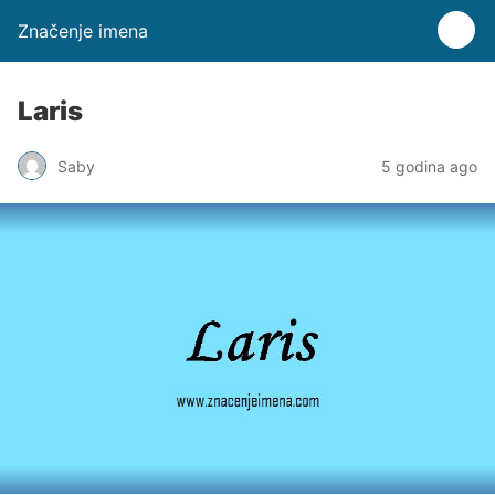
Značenje imena
Laris
Saby
5 godina ago