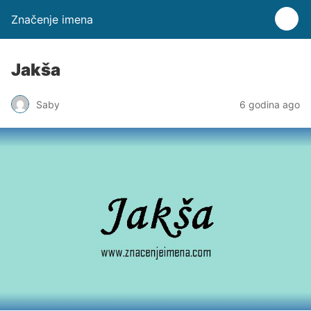
Značenje imena
Jakša
Saby
6 godina ago