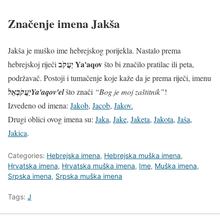
Značenje imena Jakša
Jakša je muško ime hebrejskog porijekla. Nastalo prema
יַעֲקֹב Ya'aqov
hebrejskoj riječi
što bi značilo pratilac ili peta,
podržavač. Postoji i tumačenje koje kaže da je prema riječi, imenu
יַעֲקֹבְאֵל
Ya'aqov'el
što znači
“Bog je moj zaštitnik”
!
Izvedeno od imena:
Jakob
,
Jacob
,
Jakov.
Drugi oblici ovog imena su:
Jaka
,
Jake
,
Jaketa
,
Jakota
,
Jaša
,
Jakica
.
Categories:
Hebrejska imena
,
Hebrejska muška imena
,
Hrvatska imena
,
Hrvatska muška imena
,
Ime
,
Muška imena
,
Srpska imena
,
Srpska muška imena
Tags:
J