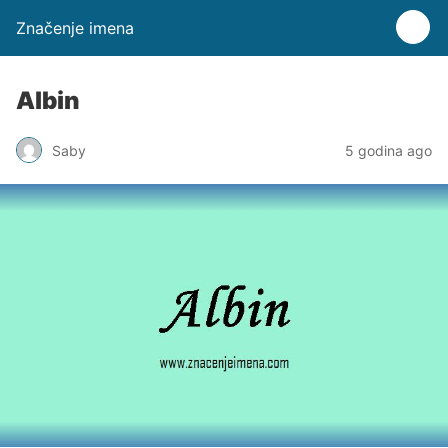
Značenje imena
Albin
Saby
5 godina ago